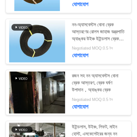
নিয়ন্ত্রণ
যোগাযোগ
আমাদের
নন-অ্যাসবেস্টস বোনা ব্রেক
আস্তরণের রোলস জাহাজ যন্ত্রপাতি
সাথে
অ্যাঙ্কর উইঞ্চ উইন্ডলাস ব্রেক
যোগাযোগ
ব্যান্ডের জন্য
Negotiated MOQ:0.5 টন
করুন
যোগাযোগ
উদ্ধৃতির
রজন সহ নন অ্যাসবেস্টস বোনা
ব্রেক আস্তরণ, ব্রেক ঘর্ষণ
জন্য
উপাদান，অ্যাঙ্কর ব্রেক
আবেদন
Negotiated MOQ:0.5 টন
যোগাযোগ
সাইট
ম্যাপ
উইন্ডলাস, উইঞ্চ, লিফট, মাইন
হোস্ট, এসকেলেটরের জন্য নন