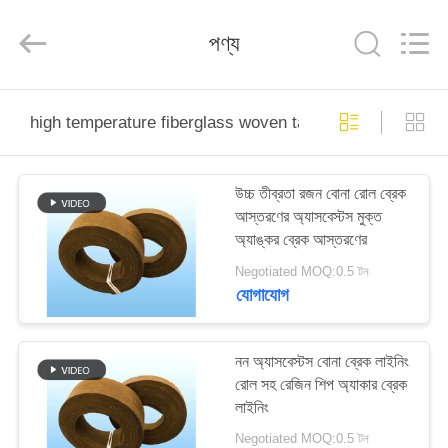
Ningbo
Xinyan
Friction
পণ্য
Materials
Co.,
Ltd..
All
Rights
বাড়ি
Reserved.
high temperature fiberglass woven tape
পণ্য
উচ্চ তীব্রতা রজন বোনা রোল ব্রেক
আস্তরণের অ্যাসবেস্টস মুক্ত
আমাদের
অ্যাঙ্কর ব্রেক আস্তরণের
সম্পর্কে
Negotiated MOQ:0.5 টন
যোগাযোগ
কারখানা
ভ্রমণ
নন অ্যাসবেস্টস বোনা ব্রেক লাইনিং
রোল সহ রেজিন শিপ অ্যাকার ব্রেক
লাইনিং
মান
Negotiated MOQ:0.5 টন