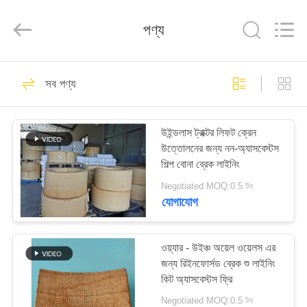
Ningbo
Xinyan
Friction
পণ্য
Materials
Co.,
Ltd..
All
Rights
বাড়ি
180
Reserved.
সব পণ্য
নন অ্যাসবেস্টস বোনা ব্রেক
পণ্য
আস্তরণের
উইন্ডলাস ট্রাক্টর লিফট ক্রেন
উত্তোলনের জন্য নন-অ্যাসবেস্টস
আমাদের
শিল্প বোনা ব্রেক লাইনিং
সম্পর্কে
Negotiated MOQ:0.5 টন
যোগাযোগ
20
কারখানা
ভ্রমণ
ওয়্যার - উইঞ্চ অয়েল ওয়েলস এর
অ্যাসবেস্টস ব্রেক লাইনিং
জন্য রিইনফোর্সড ব্রেক শু লাইনিং
কিট অ্যাসবেস্টস ফ্রি
মান
Negotiated MOQ:0.5 টন