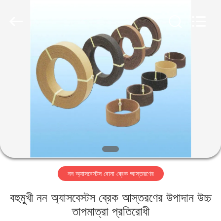
Ningbo
Xinyan
Friction
Materials
Co.,
Ltd..
All
Rights
বাড়ি
Reserved.
পণ্য
আমাদের
সম্পর্কে
কারখানা
নন অ্যাসবেস্টস বোনা ব্রেক আস্তরণের
ভ্রমণ
বহুমুখী নন অ্যাসবেস্টস ব্রেক আস্তরণের উপাদান উচ্চ
মান
তাপমাত্রা প্রতিরোধী