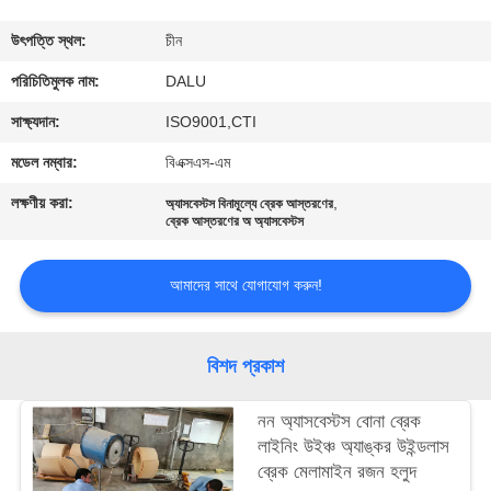
নিয়ন্ত্রণ
উৎপত্তি স্থল:
চীন
আমাদের
পরিচিতিমুলক নাম:
DALU
সাথে
সাক্ষ্যদান:
ISO9001,CTI
যোগাযোগ
মডেল নম্বার:
বিএক্সএস-এম
করুন
লক্ষণীয় করা:
,
অ্যাসবেস্টস বিনামূল্যে ব্রেক আস্তরণের
ব্রেক আস্তরণের অ অ্যাসবেস্টস
উদ্ধৃতির
আমাদের সাথে যোগাযোগ করুন!
জন্য
আবেদন
বিশদ প্রকাশ
সাইট
নন অ্যাসবেস্টস বোনা ব্রেক
ম্যাপ
লাইনিং উইঞ্চ অ্যাঙ্কর উইন্ডলাস
ব্রেক মেলামাইন রজন হলুদ