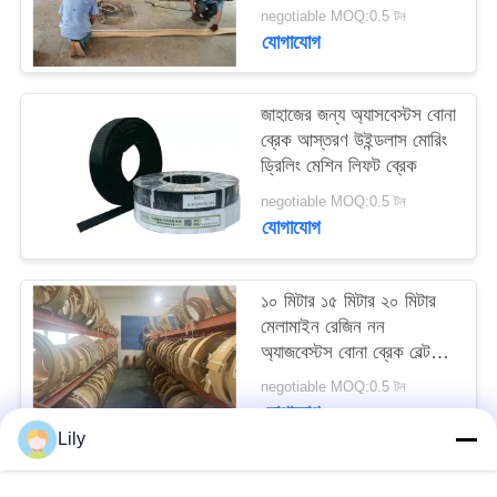
negotiable MOQ:0.5 টন
PRIVACY
যোগাযোগ
POLICY
জাহাজের জন্য অ্যাসবেস্টস বোনা
ব্রেক আস্তরণ উইন্ডলাস মোরিং
ড্রিলিং মেশিন লিফট ব্রেক
negotiable MOQ:0.5 টন
যোগাযোগ
১০ মিটার ১৫ মিটার ২০ মিটার
মেলামাইন রেজিন নন
অ্যাজবেস্টস বোনা ব্রেক বেল্ট
জাহাজের নোঙ্গর জন্য
negotiable MOQ:0.5 টন
যোগাযোগ
Lily