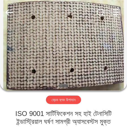
Ningbo
Xinyan
Friction
Materials
Co.,
Ltd..
All
Rights
বাড়ি
Reserved.
পণ্য
আমাদের
সম্পর্কে
কারখানা
ব্রেক ব্লক উপাদান
ভ্রমণ
ISO 9001 সার্টিফিকেশন সহ হাই টেনাসিটি
মান
ইন্ডাস্ট্রিয়াল ঘর্ষণ সামগ্রী অ্যাসবেস্টস মুক্ত