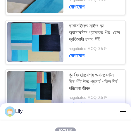
PRIVACY
যোগাযোগ
POLICY
কাস্টমাইজড সাইজ নন
অ্যাসবেস্টস গ্যাসকেট শীট, তেল
প্রতিরোধী রাবার শীট
negotiated MOQ:0.5 টন
যোগাযোগ
পুনর্ব্যবহারযোগ্য অ্যাসবেস্টস
ফ্রি শীট উচ্চ প্রসার্য শক্তি দীর্ঘ
পরিষেবা জীবন
negotiated MOQ:0.5 টন
যোগাযোগ
Lily
সব
4:29 PM