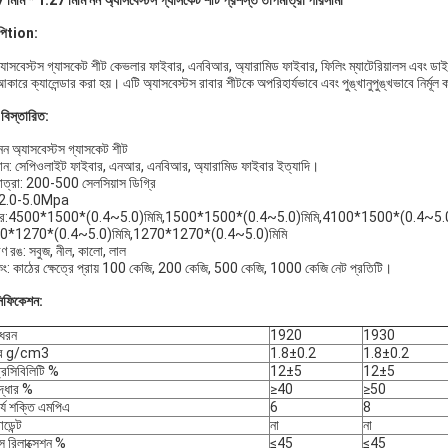
 মিমি * 1.27 মিমি নন অ্যাসবেস্টস গ্যাসকেট শীট প্রশস্ত তাপমাত্রা পরিসীমা
পি
tion:
্যাসবেস্টস গ্যাসকেট শীট কেভলার ফাইবার, এনবিআর, অ্যারামিড ফাইবার, ফিলিং ম্যাটেরিয়ালস এবং ডাই
কারে ক্যালেন্ডার করা হয়। এটি অ্যাসবেস্টস রাবার শীটকে অপরিহার্যভাবে এবং পুঙ্খানুপুঙ্খভাবে নির্মূ
 বিস্তারিত:
নন অ্যাসবেস্টস গ্যাসকেট শীট
ান: সেপিওলাইট ফাইবার, এনআর, এনবিআর, অ্যারামিড ফাইবার ইত্যাদি।
াত্রা: 200-500 সেলসিয়াস ডিগ্রি
: 2.0-5.0Mpa
র:4500*1500*(0.4~5.0)মিমি,1500*1500*(0.4~5.0)মিমি,4100*1500*(0.4~5.0)
0*1270*(0.4~5.0)মিমি,1270*1270*(0.4~5.0)মিমি
রণ রঙ: সবুজ, নীল, কালো, লাল
কিং: কাঠের ক্ষেত্রে প্রায় 100 কেজি, 200 কেজি, 500 কেজি, 1000 কেজি নেট প্রতিটি।
সিফিকেশন:
ধরন
1920
1930
্ব g/cm3
1.8±0.2
1.8±0.2
্রেসিবিলিটি %
12±5
12±5
ুদ্ধার %
≥40
≥50
ার্য শক্তি এমপিএ
6
8
ডেন্ট
না
না
েস রিলাক্সেশন %
≤45
≤45