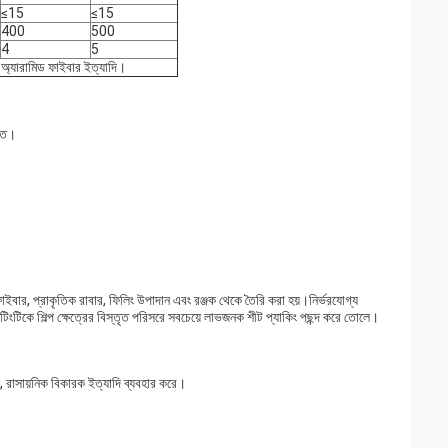
≤15
≤15
400
500
4
5
্যারামিড ফাইবার ইত্যাদি।
ক্ত।
ক ফাইবার, প্রাকৃতিক রাবার, ফিলিং উপাদান এবং রঞ্জক থেকে তৈরি করা হয়।নির্ভরযোগ্য
টিংটিকে শিল্প ক্ষেত্রের বিস্তৃত পরিসরে সবচেয়ে লাভজনক শীট প্যাকিং পছন্দ করে তোলে।
ই, রাসায়নিক বিকারক ইত্যাদি ব্যবহার করে।