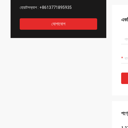
হোয়াটসঅ্যাপ :
+8613771895935
একটি
যোগাযোগ
পণ্য