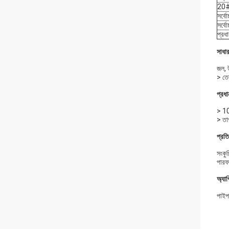
20# 
সর্বো
সর্ব
প্রধ
সাধা
জল, উ
> তে
প্রধান
> 10
> তা
প্রত
সংকুচ
পারফর
অ্যা
পাইপ 