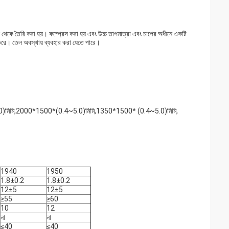
 থেকে তৈরি করা হয়। কম্প্রেস করা হয় এবং উচ্চ তাপমাত্রা এবং চাপের অধীনে একটি
ল করে। তেল অবস্থায় ব্যবহার করা যেতে পারে।
মিমি,2000*1500*(0.4~5.0)মিমি,1350*1500* (0.4~5.0)মিমি,
1940
1950
1.8±0.2
1.8±0.2
12±5
12±5
≥55
≥60
10
12
না
না
≤40
≤40