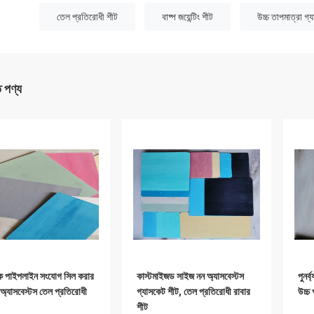
:
তেল প্রতিরোধী শীট
বাষ্প জয়েন্টিং শীট
উচ্চ তাপমাত্রা গ্
ত পণ্য
রিক পাইপলাইন সংযোগ সিল করার
কাস্টমাইজড সাইজ নন অ্যাসবেস্টস
পুনর্
অ্যাসবেস্টস তেল প্রতিরোধী
গ্যাসকেট শীট, তেল প্রতিরোধী রাবার
উচ্চ 
শীট