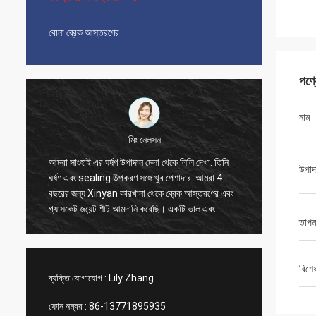
বোনা ব্রেক আস্তরণের
পণ্
নাম
মিঃ নেলসন
আমরা সাংহাই এর ঘর্ষণ উপাদান মেলা থেকে লিলি দেখা. তিনি
আমরা 20
উপাদ
ঘর্ষণ এবং sealing উপকরণ সঙ্গে খুব পেশাদার. আমরা 4
করেছি, এ
বছরের জন্য Xinyan কারখানা থেকে ব্রেক আস্তরণের এবং
সময় ভাল 
গ্যাসকেট জয়েন্ট শীট আমদানি করেছি। একটি ভাল এবং
লিলি যোগা
তাপম
আনন্দদায়ক সহযোগিতা সব সময়. অত্যন্ত সৎ সরবরাহকারী,
ব্যবস্থা
আমরা তাদের বিশ্বাস করি এবং বিশ্বাস করি আপনিও
Xinyan comp এর সাথে উপকারী সহযোগিতা করতে পারেন
বিশে
ব্যক্তি যোগাযোগ :
Lily Zhang
ফোন নম্বর :
86-13771895935