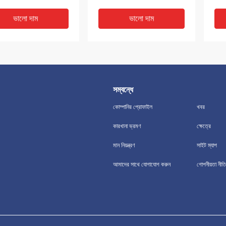
ভালো দাম
ভালো দাম
সম্বন্ধে
কোম্পানির প্রোফাইল
খবর
কারখানা ভ্রমণ
ক্ষেত্রে
মান নিয়ন্ত্রণ
সাইট ম্যাপ
 নন অ্যাসবেস্টস জয়েন্টিং শীট
সবুজ নীল কালো লাল নন অ্যাসবেস্টস
তাপ 
আমাদের সাথে যোগাযোগ করুন
গোপনীয়তা নীতি
ির্ভরযোগ্য কর্মক্ষমতা
গ্যাসকেট শীট, অ্যাসবেস্টস ফ্রি
শীট 
মেটেরিয়াল শীট আকৃতি
তেলে
ভালো দাম
ভালো দাম