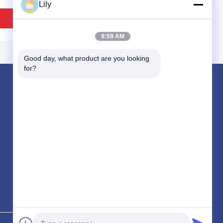
Lily
ভালো দাম
ভালো দাম
9:59 AM
Good day, what product are you looking 
for?
পণ্য
নন অ্যাসবেস্টস বোনা ব্রেক আস্তরণের
অ্যাসবেস্টস ব্রেক লাইনিং
বোনা ব্রেক আস্তরণের রোল
প্রতিরোধী নন অ্যাসবেস্টস রাবার
2.0-5.0 এমপিএ নন অ্যাসবেস্টস
সব ধরনের
200-500 সেলসিয়াস ডিগ্রী
গ্যাসকেট শীট, উচ্চ তাপমাত্রার
র অবস্থার জন্য
গ্যাসকেট শীট
ভালো দাম
ভালো দাম