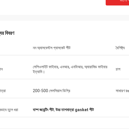
ভালো দ
যের বিবরণ
নন অ্যাসবেস্টস গ্যাসকেট শীট
বৈশিষ্ট্য
মিঃ চা
10 সাল থেকে Xinyan এর সাথে সহযোগিতা
সেপিওলাইট ফাইবার, এনআর, এনবিআর, অ্যারামিড ফাইবার
ান
চাপ
ইত্যাদি।
টি খুব ভাল কারখানা। ব্রেক আস্তরণের গুণমান সব
এবং বলা যেতে পারে "সর্বোত্তম খরচ কর্মক্ষমতা"।
যোগে খুব ভাল এবং সহায়ক, খুব সৎ বিক্রয়
াত্রা
200-500 সেলসিয়াস ডিগ্রি
সাধারণ র
পক।
ষভাবে তুলে ধরা
বাষ্প জয়েন্টিং শীট
,
উচ্চ তাপমাত্রা gasket শীট