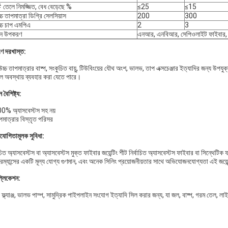
তেলে নিমজ্জিত, বেধ বেড়েছে %
≤25
≤15
চ্চ তাপমাত্রা ডিগ্রি সেলসিয়াস
200
300
োচ্চ চাপ এমপিএ
2
3
ান উপকরণ
এনআর, এনবিআর, সেপিওলাইট ফাইবার, অ
রণ দরখাস্ত:
চ্চ তাপমাত্রার বাষ্প, সংকুচিত বায়ু, টিউবিংয়ের যৌথ অংশ, ভালভ, তাপ এক্সচেঞ্জার ইত্যাদির জন্য উপযু
ল অবস্থায় ব্যবহার করা যেতে পারে।
 বৈশিষ্ট্য:
0% অ্যাসবেস্টস সহ নয়
পমাত্রার বিস্তৃত পরিসর
িযোগিতামূলক সুবিধা:
িত অ্যাসবেস্টস বা অ্যাসবেস্টস মুক্ত ফাইবার জয়েন্টিং শীট নির্বাচিত অ্যাসবেস্টস ফাইবার বা সিন্থেটি
ম্যান্সের একটি মূল্য যোগ্য গুণমান, এবং অনেক সিলিং প্রয়োজনীয়তার সাথে অভিযোজনযোগ্যতা এই জয়েন্
প্লিকেশন:
ফ্ল্যাঞ্জ, ভালভ পাম্প, সামুদ্রিক পাইপলাইন সংযোগ ইত্যাদি সিল করার জন্য, যা জল, বাষ্প, গরম তেল, লা