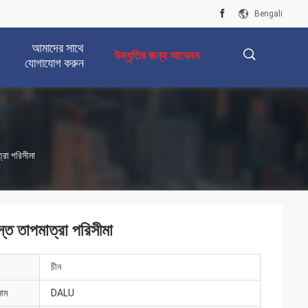
Bengali
আমাদের সাথে
উদ্ধৃতির জন্য আবেদন
যোগাযোগ করুন
描
্রা পরিসীমা
述
্ত তাপমাত্রা পরিসীমা
চীন
নাম
DALU