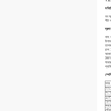
1.27
বর্ণনা
নন অ
শীট আ
দ্রুত
নাম: 
উপাদ
তাপম
চাপ
আকা
381
সাধা
প্যা
স্পে
খবর 
ঘনত
কম্প
পুনর
প্রস
কররো
স্ট্র