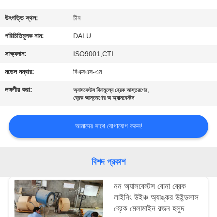
নিয়ন্ত্রণ
উৎপত্তি স্থল:
চীন
আমাদের
পরিচিতিমুলক নাম:
DALU
সাথে
সাক্ষ্যদান:
ISO9001,CTI
যোগাযোগ
মডেল নম্বার:
বিএক্সএস-এম
করুন
লক্ষণীয় করা:
,
অ্যাসবেস্টস বিনামূল্যে ব্রেক আস্তরণের
ব্রেক আস্তরণের অ অ্যাসবেস্টস
উদ্ধৃতির
আমাদের সাথে যোগাযোগ করুন!
জন্য
আবেদন
বিশদ প্রকাশ
সাইট
নন অ্যাসবেস্টস বোনা ব্রেক
ম্যাপ
লাইনিং উইঞ্চ অ্যাঙ্কর উইন্ডলাস
ব্রেক মেলামাইন রজন হলুদ