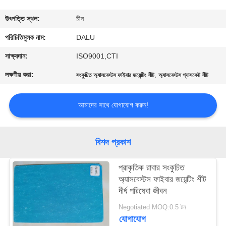
নিয়ন্ত্রণ
উৎপত্তি স্থল:
চীন
আমাদের
পরিচিতিমুলক নাম:
DALU
সাথে
সাক্ষ্যদান:
ISO9001,CTI
যোগাযোগ
লক্ষণীয় করা:
,
সংকুচিত অ্যাসবেস্টস ফাইবার জয়েন্টিং শীট
অ্যাসবেস্টস গ্যাসকেট শীট
করুন
আমাদের সাথে যোগাযোগ করুন!
উদ্ধৃতির
জন্য
বিশদ প্রকাশ
আবেদন
প্রাকৃতিক রাবার সংকুচিত
অ্যাসবেস্টস ফাইবার জয়েন্টিং শীট
সাইট
দীর্ঘ পরিষেবা জীবন
ম্যাপ
Negotiated MOQ:0.5 টন
যোগাযোগ