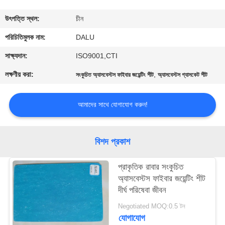
নিয়ন্ত্রণ
উৎপত্তি স্থল:
চীন
আমাদের
পরিচিতিমুলক নাম:
DALU
সাথে
সাক্ষ্যদান:
ISO9001,CTI
যোগাযোগ
লক্ষণীয় করা:
,
সংকুচিত অ্যাসবেস্টস ফাইবার জয়েন্টিং শীট
অ্যাসবেস্টস গ্যাসকেট শীট
করুন
আমাদের সাথে যোগাযোগ করুন!
উদ্ধৃতির
জন্য
বিশদ প্রকাশ
আবেদন
প্রাকৃতিক রাবার সংকুচিত
অ্যাসবেস্টস ফাইবার জয়েন্টিং শীট
সাইট
দীর্ঘ পরিষেবা জীবন
ম্যাপ
Negotiated MOQ:0.5 টন
যোগাযোগ