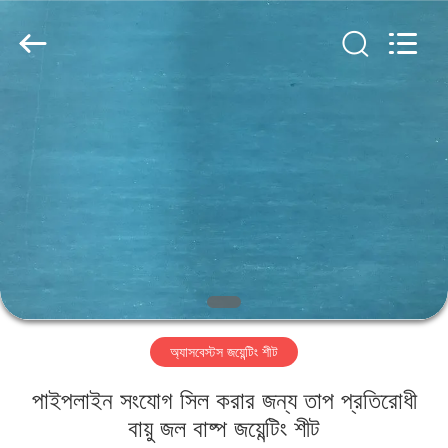
Ningbo
Xinyan
Friction
Materials
Co.,
Ltd..
All
Rights
বাড়ি
Reserved.
পণ্য
আমাদের
সম্পর্কে
কারখানা
অ্যাসবেস্টস জয়েন্টিং শীট
ভ্রমণ
পাইপলাইন সংযোগ সিল করার জন্য তাপ প্রতিরোধী
মান
বায়ু জল বাষ্প জয়েন্টিং শীট