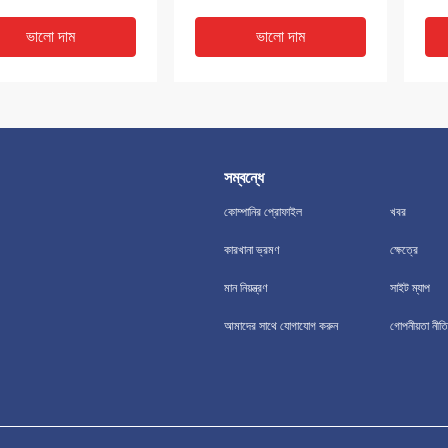
ভালো দাম
ভালো দাম
সম্বন্ধে
কোম্পানির প্রোফাইল
খবর
কারখানা ভ্রমণ
ক্ষেত্রে
মান নিয়ন্ত্রণ
সাইট ম্যাপ
 নন অ্যাসবেস্টস জয়েন্টিং শীট
সবুজ নীল কালো লাল নন অ্যাসবেস্টস
তাপ 
আমাদের সাথে যোগাযোগ করুন
গোপনীয়তা নীতি
ির্ভরযোগ্য কর্মক্ষমতা
গ্যাসকেট শীট, অ্যাসবেস্টস ফ্রি
শীট 
মেটেরিয়াল শীট আকৃতি
তেলে
ভালো দাম
ভালো দাম