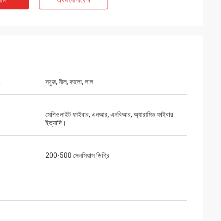
াম
এখন যোগাযোগ
ঙ
সবুজ, নীল, কালো, লাল
সেপিওলাইট ফাইবার, এনআর, এনবিআর, অ্যারামিড ফাইবার
ইত্যাদি।
200-500 সেলসিয়াস ডিগ্রি