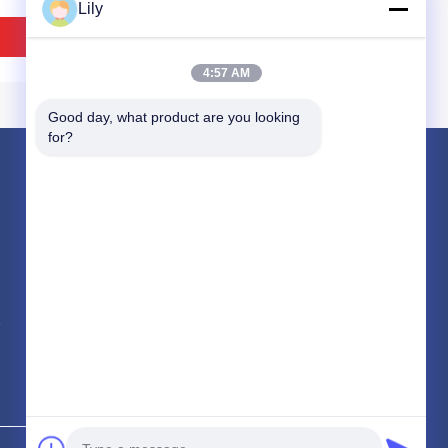
Lily
ভালো দাম
ভালো দাম
4:57 AM
Good day, what product are you looking 
for?
পণ্য
নন অ্যাসবেস্টস বোনা ব্রেক আস্তরণের
অ্যাসবেস্টস ব্রেক লাইনিং
বোনা ব্রেক আস্তরণের রোল
প্রতিরোধী নন অ্যাসবেস্টস রাবার
2.0-5.0 এমপিএ নন অ্যাসবেস্টস
সব ধরনের
200-500 সেলসিয়াস ডিগ্রী
গ্যাসকেট শীট, উচ্চ তাপমাত্রার
র অবস্থার জন্য
গ্যাসকেট শীট
ভালো দাম
ভালো দাম