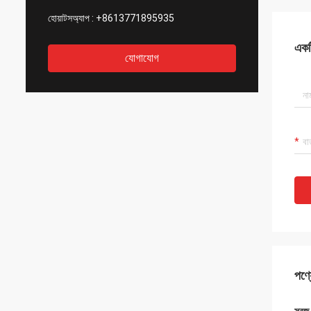
হোয়াটসঅ্যাপ :
+8613771895935
একটি
যোগাযোগ
পণ্য