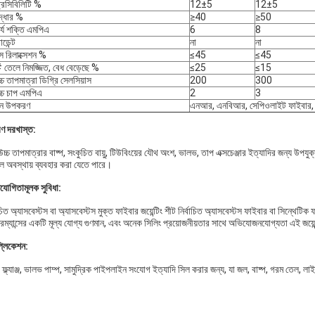
্রেসিবিলিটি %
12±5
12±5
ুদ্ধার %
≥40
≥50
ার্য শক্তি এমপিএ
6
8
ডেন্ট
না
না
েস রিলাক্সেশন %
≤45
≤45
তেলে নিমজ্জিত, বেধ বেড়েছে %
≤25
≤15
চ্চ তাপমাত্রা ডিগ্রি সেলসিয়াস
200
300
োচ্চ চাপ এমপিএ
2
3
ান উপকরণ
এনআর, এনবিআর, সেপিওলাইট ফাইবার, অ
রণ দরখাস্ত:
চ্চ তাপমাত্রার বাষ্প, সংকুচিত বায়ু, টিউবিংয়ের যৌথ অংশ, ভালভ, তাপ এক্সচেঞ্জার ইত্যাদির জন্য উপযু
ল অবস্থায় ব্যবহার করা যেতে পারে।
িযোগিতামূলক সুবিধা:
িত অ্যাসবেস্টস বা অ্যাসবেস্টস মুক্ত ফাইবার জয়েন্টিং শীট নির্বাচিত অ্যাসবেস্টস ফাইবার বা সিন্থেটি
ম্যান্সের একটি মূল্য যোগ্য গুণমান, এবং অনেক সিলিং প্রয়োজনীয়তার সাথে অভিযোজনযোগ্যতা এই জয়েন্
প্লিকেশন:
ফ্ল্যাঞ্জ, ভালভ পাম্প, সামুদ্রিক পাইপলাইন সংযোগ ইত্যাদি সিল করার জন্য, যা জল, বাষ্প, গরম তেল, লা