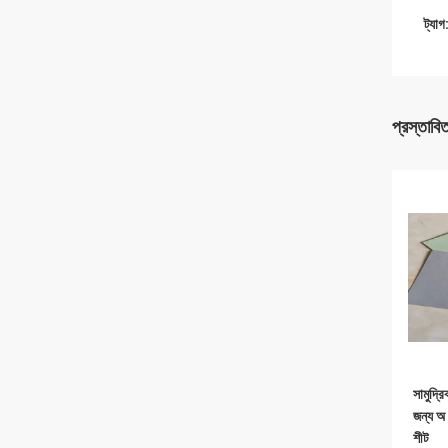
ট্যাগ
প্রস্তাবি
সামুদ্
জন্য অ 
শীট