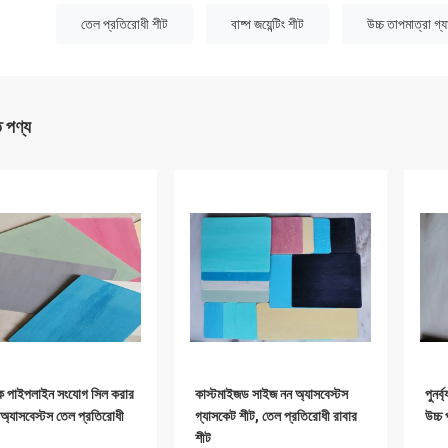
:
তেল প্রতিরোধী শীট
বাষ্প জয়েন্টিং শীট
উচ্চ তাপমাত্রা গ্
ত পণ্য
রিক পাইপলাইন সংযোগ সিল করার
কাস্টমাইজড সাইজ নন অ্যাসবেস্টস
পুনর্
অ্যাসবেস্টস তেল প্রতিরোধী
গ্যাসকেট শীট, তেল প্রতিরোধী রাবার
উচ্চ 
শীট