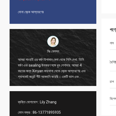
বোনা ব্রেক আস্তরণের
পণ্
নাম
মিঃ নেলসন
আমরা সাংহাই এর ঘর্ষণ উপাদান মেলা থেকে লিলি দেখা. তিনি
আমরা 20
বৈশিষ্
ঘর্ষণ এবং sealing উপকরণ সঙ্গে খুব পেশাদার. আমরা 4
করেছি, এ
বছরের জন্য Xinyan কারখানা থেকে ব্রেক আস্তরণের এবং
সময় ভাল 
গ্যাসকেট জয়েন্ট শীট আমদানি করেছি। একটি ভাল এবং
লিলি যোগা
চাপ
আনন্দদায়ক সহযোগিতা সব সময়. অত্যন্ত সৎ সরবরাহকারী,
ব্যবস্থা
আমরা তাদের বিশ্বাস করি এবং বিশ্বাস করি আপনিও
Xinyan comp এর সাথে উপকারী সহযোগিতা করতে পারেন
বিশে
ব্যক্তি যোগাযোগ :
Lily Zhang
ফোন নম্বর :
86-13771895935