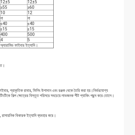
12±5
12±5
≥55
≥60
10
12
না
না
≤40
≤40
≤15
≤15
400
500
4
5
্যারামিড ফাইবার ইত্যাদি।
ক্ত।
ক ফাইবার, প্রাকৃতিক রাবার, ফিলিং উপাদান এবং রঞ্জক থেকে তৈরি করা হয়।নির্ভরযোগ্য
টিংটিকে শিল্প ক্ষেত্রের বিস্তৃত পরিসরে সবচেয়ে লাভজনক শীট প্যাকিং পছন্দ করে তোলে।
ই, রাসায়নিক বিকারক ইত্যাদি ব্যবহার করে।