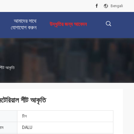
Bengali
আমাদের সাথে
উদ্ধৃতির জন্য আবেদন
যোগাযোগ করুন
描
ল শীট আকৃতি
述
মেটেরিয়াল শীট আকৃতি
চীন
নাম
DALU