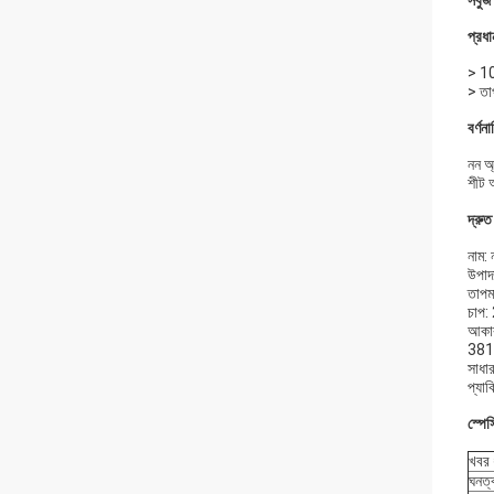
সবুজ 
প্রধান
> 10
> তা
বর্ণনা
নন অ
শীট আ
দ্রুত
নাম: 
উপাদ
তাপম
চাপ
আকা
381
সাধা
প্যা
স্পে
খবর 
ঘনত