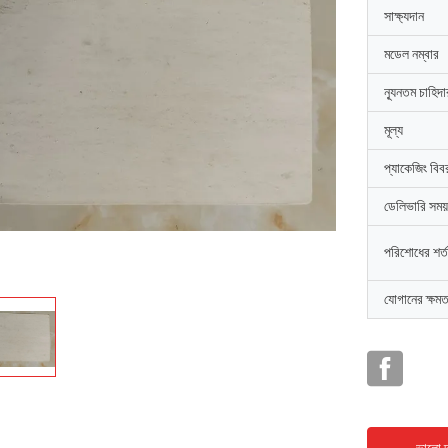
সাক্ষ্যদান
মডেল নম্বার
ন্যূনতম চাহিদ
মূল্য
প্যাকেজিং বিব
ডেলিভারি সময়
পরিশোধের শর্ত
যোগানের ক্ষমত