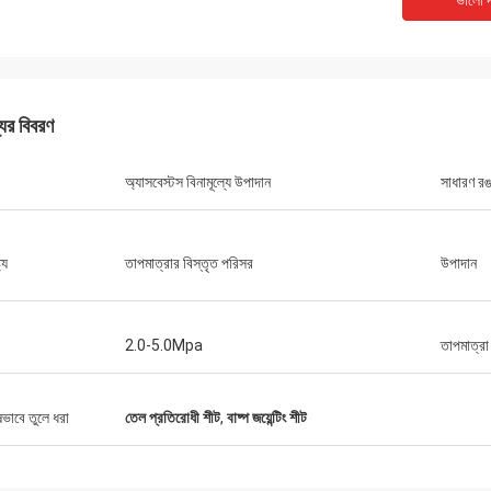
ভালো দ
যের বিবরণ
অ্যাসবেস্টস বিনামূল্যে উপাদান
সাধারণ র
মিঃ চা
10 সাল থেকে Xinyan এর সাথে সহযোগিতা
ট্য
তাপমাত্রার বিস্তৃত পরিসর
উপাদান
টি খুব ভাল কারখানা। ব্রেক আস্তরণের গুণমান সব
এবং বলা যেতে পারে "সর্বোত্তম খরচ কর্মক্ষমতা"।
যোগে খুব ভাল এবং সহায়ক, খুব সৎ বিক্রয়
2.0-5.0Mpa
তাপমাত্রা
পক।
ষভাবে তুলে ধরা
তেল প্রতিরোধী শীট
,
বাষ্প জয়েন্টিং শীট