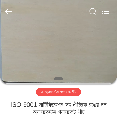
Ningbo
Xinyan
Friction
Materials
Co.,
Ltd..
All
Rights
বাড়ি
Reserved.
পণ্য
আমাদের
সম্পর্কে
কারখানা
নন অ্যাসবেস্টস গ্যাসকেট শীট
ভ্রমণ
ISO 9001 সার্টিফিকেশন সহ ঐচ্ছিক রঙের নন
মান
অ্যাসবেস্টস গ্যাসকেট শীট