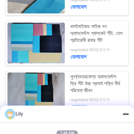
PRIVACY
যোগাযোগ
POLICY
কাস্টমাইজড সাইজ নন
অ্যাসবেস্টস গ্যাসকেট শীট, তেল
প্রতিরোধী রাবার শীট
negotiated MOQ:0.5 টন
যোগাযোগ
পুনর্ব্যবহারযোগ্য অ্যাসবেস্টস
ফ্রি শীট উচ্চ প্রসার্য শক্তি দীর্ঘ
পরিষেবা জীবন
negotiated MOQ:0.5 টন
যোগাযোগ
Lily
সব
7:40 AM