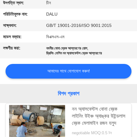
নিয়ন্ত্রণ
উৎপত্তি স্থল:
চীন
পরিচিতিমুলক নাম:
DALU
আমাদের
সাক্ষ্যদান:
GB/T 19001-2016/ISO 9001:2015
সাথে
মডেল নম্বার:
বিএক্সএস-এম
যোগাযোগ
লক্ষণীয় করা:
,
নমনীয় বোনা ব্রেক আস্তরণের রোল
করুন
ড্রিলিং মেশিন নন অ্যাসবেস্টস ব্রেক আস্তরণের
আমাদের সাথে যোগাযোগ করুন!
উদ্ধৃতির
জন্য
বিশদ প্রকাশ
আবেদন
নন অ্যাসবেস্টস বোনা ব্রেক
সাইট
লাইনিং উইঞ্চ অ্যাঙ্কর উইন্ডলাস
ব্রেক মেলামাইন রজন হলুদ
ম্যাপ
negotiable MOQ:0.5 টন