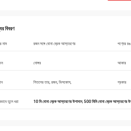
যের বিবরণ
র নাম
রজন সঙ্গে বোনা ব্রেক আস্তরণের
পণ্যের রঙ
মিঃ চা
দন
নোঙ্গর
আকার
10 সাল থেকে Xinyan এর সাথে সহযোগিতা
টি খুব ভাল কারখানা। ব্রেক আস্তরণের গুণমান সব
এবং বলা যেতে পারে "সর্বোত্তম খরচ কর্মক্ষমতা"।
ান
পিতলের তার, রজন, ভিসকোস,
প্রকার
যোগে খুব ভাল এবং সহায়ক, খুব সৎ বিক্রয়
পক।
ষভাবে তুলে ধরা
10 মি বোনা ব্রেক আস্তরণের উপাদান
,
500 মিমি বোনা ব্রেক আস্তরণের উ