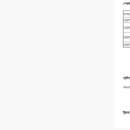
স্পেস
তাপমা
10
15
20
25
প্রতি
আমরা জ
ট্যাগ