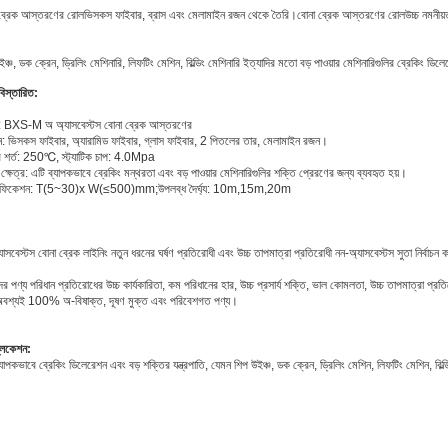
ব্রেক আস্তরণের রোল
ভিসকস ফাইবার, ব্রাস এবং মেলামাইন রজন থেকে তৈরি।
বোনা ব্রেক আস্তরণের রোল
উচ্চ নমনীয
ঞ্চ, ডক ক্রেন, ড্রিলিং মেশিনারি, লিফটিং মেশিন, বিল্ডিং মেশিনারি ইত্যাদির মতো বড় পাওয়ার মেশিনারিগুলির ব্রেকিং ডিলে
বিস্তারিত:
 BXS-M অ অ্যাসবেস্টস বোনা ব্রেক আস্তরণের
ন: ভিসকস ফাইবার, অ্যারামিড ফাইবার, গ্লাস ফাইবার, 2 পিতলের তার, মেলামাইন রজন।
 শর্ত: 250℃, স্ট্যাটিক চাপ: 4.0Mpa
ক্ষেত্র: এটি ব্যাপকভাবে ব্রেকিং মন্থরতা এবং বড় পাওয়ার মেশিনারিগুলির শক্তি প্রেরণের জন্য ব্যবহৃত হয়।
সিফিকেশন: T(5~30)x W(≤500)mm;উপলব্ধ দৈর্ঘ্য: 10m,15m,20m
যাসবেস্টস বোনা ব্রেক লাইনিং নতুন ধরনের ঘর্ষণ প্রতিরোধী এবং উচ্চ তাপমাত্রা প্রতিরোধী নন-অ্যাসবেস্টস সুতা নির্বা
র পণ্য পরিধান প্রতিরোধের উচ্চ কার্যকারিতা, কম পরিধানের হার, উচ্চ প্রসার্য শক্তি, ভাল কোমলতা, উচ্চ তাপমাত্রা প্র
অবশ্যই 100% অ-বিষাক্ত, দূষণ মুক্ত এবং পরিবেশগত পণ্য।
্লিকেশন:
যাপকভাবে ব্রেকিং ডিলেরেশন এবং বড় শক্তির যন্ত্রপাতি, যেমন শিপ উইঞ্চ, ডক ক্রেন, ড্রিলিং মেশিন, লিফটিং মেশিন, বিল্