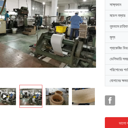
সাক্ষ্যদান
মডেল নম্বার
ন্যূনতম চাহিদ
মূল্য
প্যাকেজিং বিব
ডেলিভারি সময়
পরিশোধের শর্ত
যোগানের ক্ষমত
ভালো দ