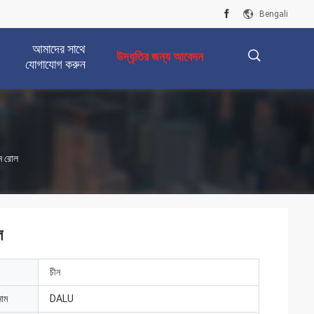
Bengali
আমাদের সাথে
উদ্ধৃতির জন্য আবেদন
যোগাযোগ করুন
描
ন রোল
述
ল
চীন
নাম
DALU