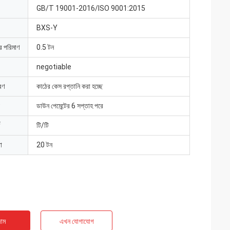
GB/T 19001-2016/ISO 9001:2015
BXS-Y
ার পরিমাণ
0.5 টন
negotiable
রণ
কাঠের কেস রপ্তানি করা হচ্ছে
ডাউন পেমেন্টের 6 সপ্তাহ পরে
টি/টি
া
20 টন
াম
এখন যোগাযোগ