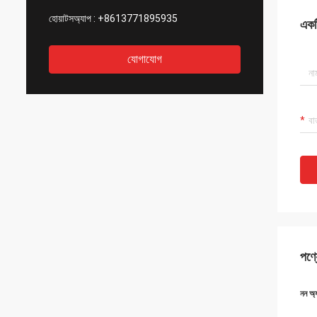
হোয়াটসঅ্যাপ :
+8613771895935
একটি
যোগাযোগ
পণ্য
নন অ্