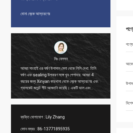
বোনা ব্রেক আস্তরণের
পণ্
পণ্যে
মিঃ নেলসন
আবে
আমরা সাংহাই এর ঘর্ষণ উপাদান মেলা থেকে লিলি দেখা. তিনি
আমরা 20
ঘর্ষণ এবং sealing উপকরণ সঙ্গে খুব পেশাদার. আমরা 4
করেছি, এ
বছরের জন্য Xinyan কারখানা থেকে ব্রেক আস্তরণের এবং
সময় ভাল 
উপাদ
গ্যাসকেট জয়েন্ট শীট আমদানি করেছি। একটি ভাল এবং
লিলি যোগা
আনন্দদায়ক সহযোগিতা সব সময়. অত্যন্ত সৎ সরবরাহকারী,
ব্যবস্থা
আমরা তাদের বিশ্বাস করি এবং বিশ্বাস করি আপনিও
বিশে
Xinyan comp এর সাথে উপকারী সহযোগিতা করতে পারেন
ব্যক্তি যোগাযোগ :
Lily Zhang
ফোন নম্বর :
86-13771895935