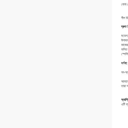
বোনা 
শীপ উই
দ্রুত 
মডেল:
উপাদা
কাজের
ফলিত 
স্পে
বর্ণনা:
নন-অ্
আমাদে
তারা 
অ্যাপ
এটি ব্