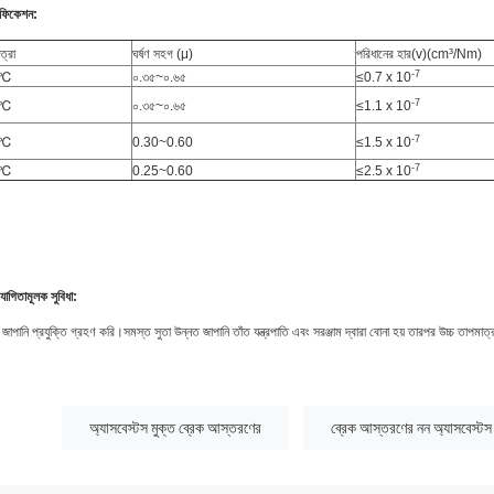
িফিকেশন:
ত্রা
ঘর্ষণ সহগ (μ)
পরিধানের হার(v)(cm³/Nm)
-7
0℃
০.৩৫~০.৬৫
≤0.7 x 10
-7
0℃
০.৩৫~০.৬৫
≤1.1 x 10
-7
0℃
0.30~0.60
≤1.5 x 10
-7
0℃
0.25~0.60
≤2.5 x 10
যোগিতামূলক সুবিধা:
াপানি প্রযুক্তি গ্রহণ করি।সমস্ত সুতা উন্নত জাপানি তাঁত যন্ত্রপাতি এবং সরঞ্জাম দ্বারা বোনা হয় তারপর উচ্চ তাপমাত্
:
অ্যাসবেস্টস মুক্ত ব্রেক আস্তরণের
ব্রেক আস্তরণের নন অ্যাসবেস্টস