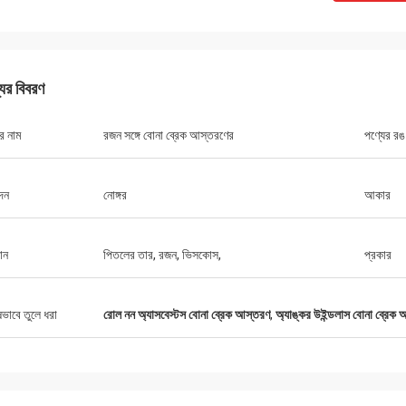
যের বিবরণ
র নাম
রজন সঙ্গে বোনা ব্রেক আস্তরণের
পণ্যের রঙ
মিঃ চা
দন
নোঙ্গর
আকার
10 সাল থেকে Xinyan এর সাথে সহযোগিতা
টি খুব ভাল কারখানা। ব্রেক আস্তরণের গুণমান সব
এবং বলা যেতে পারে "সর্বোত্তম খরচ কর্মক্ষমতা"।
ান
পিতলের তার, রজন, ভিসকোস,
প্রকার
যোগে খুব ভাল এবং সহায়ক, খুব সৎ বিক্রয়
পক।
ষভাবে তুলে ধরা
রোল নন অ্যাসবেস্টস বোনা ব্রেক আস্তরণ
,
অ্যাঙ্কর উইন্ডলাস বোনা ব্রেক