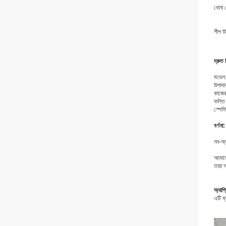
বোনা 
শীপ উই
দ্রুত 
মডেল:
উপাদা
কাজের
ফলিত 
স্পে
বর্ণনা:
নন-অ্
আমাদে
তারা 
অ্যাপ
এটি ব্