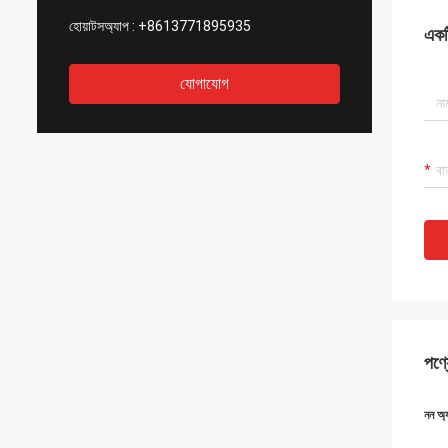
হোয়াটসঅ্যাপ :
+8613771895935
একটি
যোগাযোগ
পণ্য
নন অ্