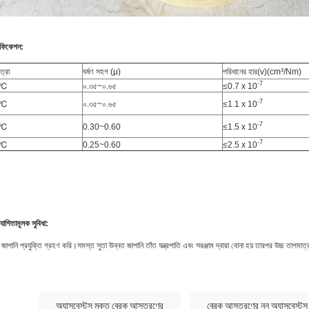
িফিকেশন:
ত্রা
ঘর্ষণ সহগ (μ)
পরিধানের হার(v)(cm³/Nm)
-7
0℃
০.৩৫~০.৬৫
≤0.7 x 10
-7
0℃
০.৩৫~০.৬৫
≤1.1 x 10
-7
0℃
0.30~0.60
≤1.5 x 10
-7
0℃
0.25~0.60
≤2.5 x 10
যোগিতামূলক সুবিধা:
াপানি প্রযুক্তি গ্রহণ করি।সমস্ত সুতা উন্নত জাপানি তাঁত যন্ত্রপাতি এবং সরঞ্জাম দ্বারা বোনা হয় তারপর উচ্চ তাপমাত্
:
অ্যাসবেস্টস মুক্ত ব্রেক আস্তরণের
ব্রেক আস্তরণের নন অ্যাসবেস্টস