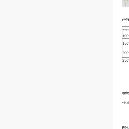
স্পেস
তাপমা
10
15
20
25
প্রতি
আমরা জ
ট্যাগ