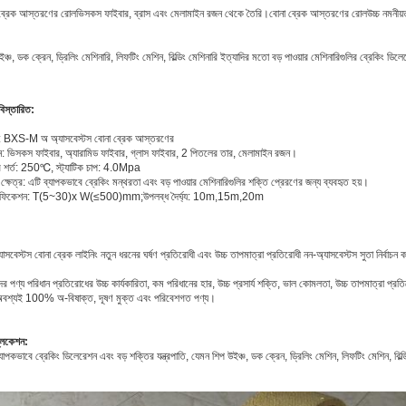
ব্রেক আস্তরণের রোল
ভিসকস ফাইবার, ব্রাস এবং মেলামাইন রজন থেকে তৈরি।
বোনা ব্রেক আস্তরণের রোল
উচ্চ নমনীয
ঞ্চ, ডক ক্রেন, ড্রিলিং মেশিনারি, লিফটিং মেশিন, বিল্ডিং মেশিনারি ইত্যাদির মতো বড় পাওয়ার মেশিনারিগুলির ব্রেকিং ডিলে
বিস্তারিত:
 BXS-M অ অ্যাসবেস্টস বোনা ব্রেক আস্তরণের
ন: ভিসকস ফাইবার, অ্যারামিড ফাইবার, গ্লাস ফাইবার, 2 পিতলের তার, মেলামাইন রজন।
 শর্ত: 250℃, স্ট্যাটিক চাপ: 4.0Mpa
ক্ষেত্র: এটি ব্যাপকভাবে ব্রেকিং মন্থরতা এবং বড় পাওয়ার মেশিনারিগুলির শক্তি প্রেরণের জন্য ব্যবহৃত হয়।
সিফিকেশন: T(5~30)x W(≤500)mm;উপলব্ধ দৈর্ঘ্য: 10m,15m,20m
যাসবেস্টস বোনা ব্রেক লাইনিং নতুন ধরনের ঘর্ষণ প্রতিরোধী এবং উচ্চ তাপমাত্রা প্রতিরোধী নন-অ্যাসবেস্টস সুতা নির্বা
র পণ্য পরিধান প্রতিরোধের উচ্চ কার্যকারিতা, কম পরিধানের হার, উচ্চ প্রসার্য শক্তি, ভাল কোমলতা, উচ্চ তাপমাত্রা প্র
অবশ্যই 100% অ-বিষাক্ত, দূষণ মুক্ত এবং পরিবেশগত পণ্য।
্লিকেশন:
যাপকভাবে ব্রেকিং ডিলেরেশন এবং বড় শক্তির যন্ত্রপাতি, যেমন শিপ উইঞ্চ, ডক ক্রেন, ড্রিলিং মেশিন, লিফটিং মেশিন, বিল্