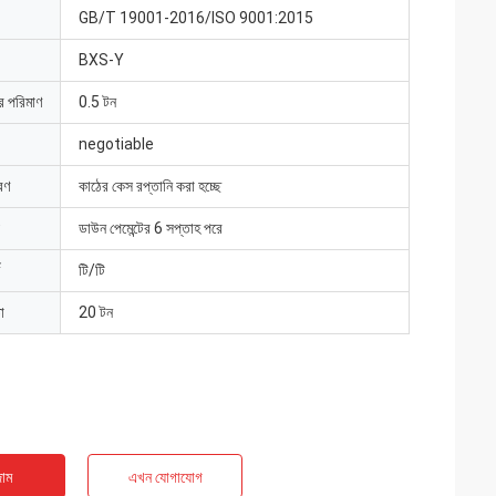
GB/T 19001-2016/ISO 9001:2015
BXS-Y
ার পরিমাণ
0.5 টন
negotiable
রণ
কাঠের কেস রপ্তানি করা হচ্ছে
ডাউন পেমেন্টের 6 সপ্তাহ পরে
টি/টি
া
20 টন
াম
এখন যোগাযোগ