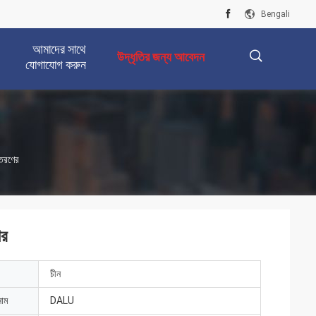
Bengali
আমাদের সাথে
উদ্ধৃতির জন্য আবেদন
যোগাযোগ করুন
描
্তরণের
述
ের
চীন
নাম
DALU