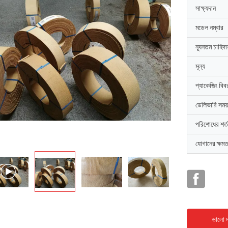
সাক্ষ্যদান
মডেল নম্বার
ন্যূনতম চাহিদ
মূল্য
প্যাকেজিং বিব
ডেলিভারি সময়
পরিশোধের শর্ত
যোগানের ক্ষমত
ভালো দ