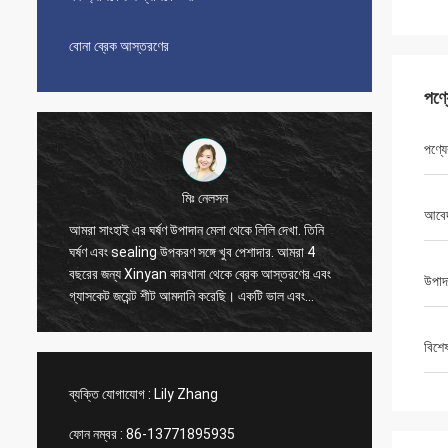
বোনা ব্রেক আস্তরণের
পণ্
পণ্যে
মিঃ নেলসন
আবে
আমরা সাংহাই এর ঘর্ষণ উপাদান মেলা থেকে লিলি দেখা. তিনি
আমরা 20
ঘর্ষণ এবং sealing উপকরণ সঙ্গে খুব পেশাদার. আমরা 4
করেছি, এ
বছরের জন্য Xinyan কারখানা থেকে ব্রেক আস্তরণের এবং
সময় ভাল 
উপাদ
গ্যাসকেট জয়েন্ট শীট আমদানি করেছি। একটি ভাল এবং
লিলি যোগা
আনন্দদায়ক সহযোগিতা সব সময়. অত্যন্ত সৎ সরবরাহকারী,
ব্যবস্থা
আমরা তাদের বিশ্বাস করি এবং বিশ্বাস করি আপনিও
বিশে
Xinyan comp এর সাথে উপকারী সহযোগিতা করতে পারেন
ব্যক্তি যোগাযোগ :
Lily Zhang
ফোন নম্বর :
86-13771895935