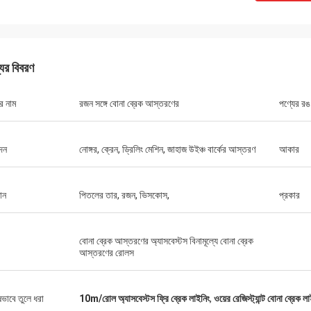
যের বিবরণ
র নাম
রজন সঙ্গে বোনা ব্রেক আস্তরণের
পণ্যের রঙ
মিঃ চা
দন
নোঙ্গর, ক্রেন, ড্রিলিং মেশিন, জাহাজ উইঞ্চ বার্কের আস্তরণ
আকার
কে Xinyan এর সাথে সহযোগিতা
কারখানা। ব্রেক আস্তরণের গুণমান সব
ে পারে "সর্বোত্তম খরচ কর্মক্ষমতা"।
ান
পিতলের তার, রজন, ভিসকোস,
প্রকার
ল এবং সহায়ক, খুব সৎ বিক্রয়
বোনা ব্রেক আস্তরণের অ্যাসবেস্টস বিনামূল্যে বোনা ব্রেক
আস্তরণের রোলস
ষভাবে তুলে ধরা
10m/রোল অ্যাসবেস্টস ফ্রি ব্রেক লাইনিং
,
ওয়ের রেজিস্ট্যান্ট বোনা ব্রেক ল