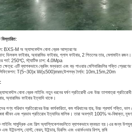
ত বিস্তারিত:
ল: BXS-M অ অ্যাসবেস্টস বোনা ব্রেক আস্তরণের
ান: ভিসকস ফাইবার, অ্যারামিড ফাইবার, গ্লাস ফাইবার, 2 পিতলের তার, মেলামাইন রজন।
ের শর্ত: 250℃, স্ট্যাটিক চাপ: 4.0Mpa
 ক্ষেত্র: এটি ব্যাপকভাবে ব্রেকিং মন্থরতা এবং বড় পাওয়ার মেশিনারিগুলির শক্তি প্রেরণের
েসিফিকেশন: T(5~30)x W(≤500)mm;উপলব্ধ দৈর্ঘ্য: 10m,15m,20m
:
্যাসবেস্টস বোনা ব্রেক লাইনিং নতুন ধরনের ঘর্ষণ প্রতিরোধী এবং উচ্চ তাপমাত্রা প্রতিরোধ
ার, অ্যারামিড ফাইবার ইত্যাদি থাকে।
ের পণ্য পরিধান প্রতিরোধের উচ্চ কার্যকারিতা, কম পরিধানের হার, উচ্চ প্রসার্য শক্তি, ভাল
েবা জীবন এবং প্রভাব প্রতিরোধ ইত্যাদির মালিক। তারা অবশ্যই 100% অ-বিষাক্ত, দূষ
ক লাইনিং সামুদ্রিক এবং শিল্প অ্যাপ্লিকেশনগুলিতে ব্যাপকভাবে ব্যবহৃত হয়।এর জন্য উপযুক
চ এবং উইন্ডলাস, হোস্ট, ক্রেন, উইন্ডার, ড্রিলিং এবং ওয়ার্কওভার রিগস, কৃষি