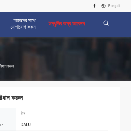
Bengali
আমাদের সাথে
উদ্ধৃতির জন্য আবেদন
যোগাযোগ করুন
描
রিধান করুন
述
িধান করুন
চীন
নাম
DALU