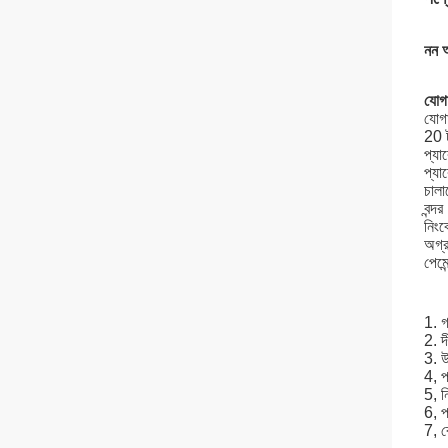
নন অ
যোগা
যোগা
20 
প্যা
প্যা
চালান
বন্দর
নিংব
অগ্র
পেমে
1. গ
2. দী
3. উ
4, প
5, ন
6, প
7, 