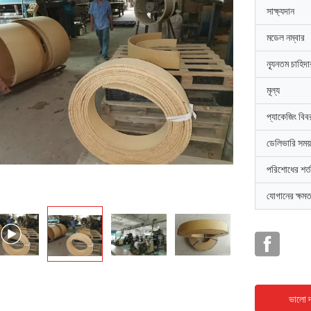
সাক্ষ্যদান
মডেল নম্বার
ন্যূনতম চাহিদ
মূল্য
প্যাকেজিং বিব
ডেলিভারি সময়
পরিশোধের শর্ত
যোগানের ক্ষমত
ভালো দ