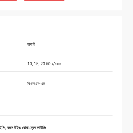
বাদামী
10, 15, 20 মিটার/রোল
বিএক্সএস-এম
াইনিং
,
রজন উইঞ্চ বোনা ব্রেক লাইনিং