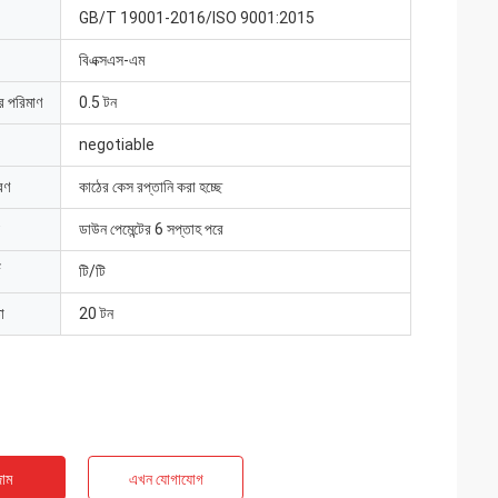
GB/T 19001-2016/ISO 9001:2015
বিএক্সএস-এম
ার পরিমাণ
0.5 টন
negotiable
রণ
কাঠের কেস রপ্তানি করা হচ্ছে
ডাউন পেমেন্টের 6 সপ্তাহ পরে
টি/টি
া
20 টন
াম
এখন যোগাযোগ