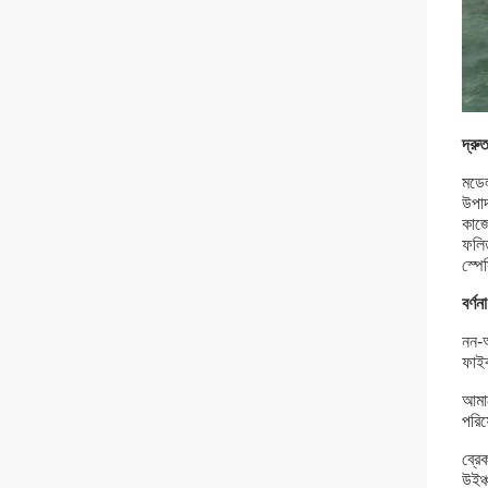
দ্রু
মডে
উপাদ
কাজ
ফলিত
স্প
বর্ণনা
নন-অ
ফাইব
আমাদ
পরিষ
ব্রে
উইঞ্