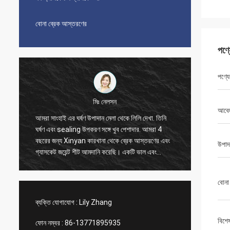
বোনা ব্রেক আস্তরণের
পণ্
পণ্যে
মিঃ নেলসন
আবে
আমরা সাংহাই এর ঘর্ষণ উপাদান মেলা থেকে লিলি দেখা. তিনি
আমরা 2010 সাল থে
ঘর্ষণ এবং sealing উপকরণ সঙ্গে খুব পেশাদার. আমরা 4
করেছি, এটি খুব ভাল 
বছরের জন্য Xinyan কারখানা থেকে ব্রেক আস্তরণের এবং
সময় ভাল এবং বলা যেত
উপাদ
গ্যাসকেট জয়েন্ট শীট আমদানি করেছি। একটি ভাল এবং
লিলি যোগাযোগে খুব ভা
আনন্দদায়ক সহযোগিতা সব সময়. অত্যন্ত সৎ সরবরাহকারী,
ব্যবস্থাপক।
আমরা তাদের বিশ্বাস করি এবং বিশ্বাস করি আপনিও
বোনা
Xinyan comp এর সাথে উপকারী সহযোগিতা করতে পারেন
ব্যক্তি যোগাযোগ :
Lily Zhang
বিশে
ফোন নম্বর :
86-13771895935