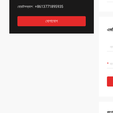
হোয়াটসঅ্যাপ :
+8613771895935
যোগাযোগ
একটি
পণ্য