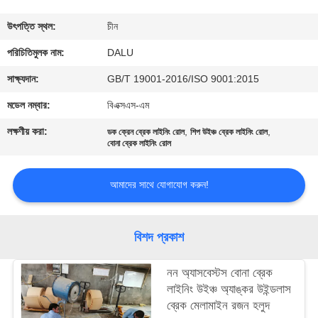
নিয়ন্ত্রণ
উৎপত্তি স্থল:
চীন
আমাদের
পরিচিতিমুলক নাম:
DALU
সাথে
সাক্ষ্যদান:
GB/T 19001-2016/ISO 9001:2015
যোগাযোগ
মডেল নম্বার:
বিএক্সএস-এম
করুন
লক্ষণীয় করা:
,
,
ডক ক্রেন ব্রেক লাইনিং রোল
শিপ উইঞ্চ ব্রেক লাইনিং রোল
বোনা ব্রেক লাইনিং রোল
উদ্ধৃতির
আমাদের সাথে যোগাযোগ করুন!
জন্য
আবেদন
বিশদ প্রকাশ
সাইট
নন অ্যাসবেস্টস বোনা ব্রেক
ম্যাপ
লাইনিং উইঞ্চ অ্যাঙ্কর উইন্ডলাস
ব্রেক মেলামাইন রজন হলুদ