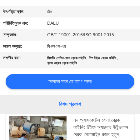
নিয়ন্ত্রণ
উৎপত্তি স্থল:
চীন
আমাদের
পরিচিতিমুলক নাম:
DALU
সাথে
সাক্ষ্যদান:
GB/T 19001-2016/ISO 9001:2015
যোগাযোগ
মডেল নম্বার:
বিএক্সএস-এম
করুন
লক্ষণীয় করা:
,
,
লিফটিং মেশিন বোনা ব্রেক লাইনিং
শিপ উইঞ্চ ব্রেক লাইনিং
ব্রাস ওয়্যার ব্রেক লাইনিং
উদ্ধৃতির
আমাদের সাথে যোগাযোগ করুন!
জন্য
আবেদন
বিশদ প্রকাশ
সাইট
নন অ্যাসবেস্টস বোনা ব্রেক
ম্যাপ
লাইনিং উইঞ্চ অ্যাঙ্কর উইন্ডলাস
ব্রেক মেলামাইন রজন হলুদ