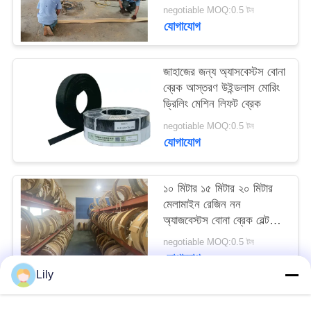
negotiable MOQ:0.5 টন
PRIVACY
যোগাযোগ
POLICY
জাহাজের জন্য অ্যাসবেস্টস বোনা
ব্রেক আস্তরণ উইন্ডলাস মোরিং
ড্রিলিং মেশিন লিফট ব্রেক
negotiable MOQ:0.5 টন
যোগাযোগ
১০ মিটার ১৫ মিটার ২০ মিটার
মেলামাইন রেজিন নন
অ্যাজবেস্টস বোনা ব্রেক বেল্ট
জাহাজের নোঙ্গর জন্য
negotiable MOQ:0.5 টন
যোগাযোগ
Lily