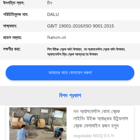
নিয়ন্ত্রণ
উৎপত্তি স্থল:
চীন
পরিচিতিমুলক নাম:
DALU
আমাদের
সাক্ষ্যদান:
GB/T 19001-2016/ISO 9001:2015
সাথে
মডেল নম্বার:
বিএক্সএস-এম
যোগাযোগ
লক্ষণীয় করা:
,
,
শিপ উইঞ্চ ব্রেক ঘর্ষণ উপাদান
নন অ্যাসবেস্টস ব্রেক ঘর্ষণ উপাদান
করুন
অ্যাসবেস্টস ফ্রি ব্রেক আস্তরণের উপাদান
আমাদের সাথে যোগাযোগ করুন!
উদ্ধৃতির
জন্য
বিশদ প্রকাশ
আবেদন
নন অ্যাসবেস্টস বোনা ব্রেক
সাইট
লাইনিং উইঞ্চ অ্যাঙ্কর উইন্ডলাস
ব্রেক মেলামাইন রজন হলুদ
ম্যাপ
negotiable MOQ:0.5 টন