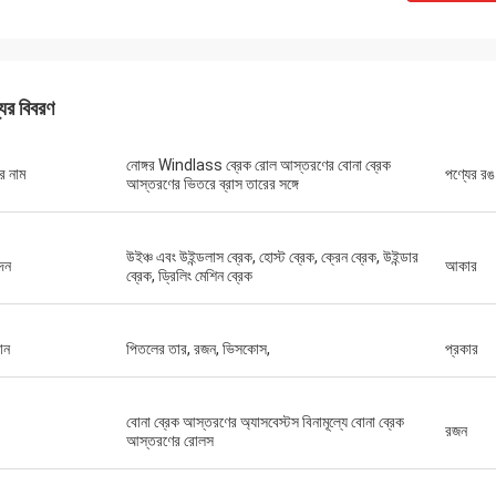
যের বিবরণ
নোঙ্গর Windlass ব্রেক রোল আস্তরণের বোনা ব্রেক
র নাম
পণ্যের রঙ
আস্তরণের ভিতরে ব্রাস তারের সঙ্গে
মিঃ চা
10 সাল থেকে Xinyan এর সাথে সহযোগিতা
উইঞ্চ এবং উইন্ডলাস ব্রেক, হোস্ট ব্রেক, ক্রেন ব্রেক, উইন্ডার
দন
আকার
ব্রেক, ড্রিলিং মেশিন ব্রেক
টি খুব ভাল কারখানা। ব্রেক আস্তরণের গুণমান সব
এবং বলা যেতে পারে "সর্বোত্তম খরচ কর্মক্ষমতা"।
যোগে খুব ভাল এবং সহায়ক, খুব সৎ বিক্রয়
ান
পিতলের তার, রজন, ভিসকোস,
প্রকার
পক।
বোনা ব্রেক আস্তরণের অ্যাসবেস্টস বিনামূল্যে বোনা ব্রেক
রজন
আস্তরণের রোলস