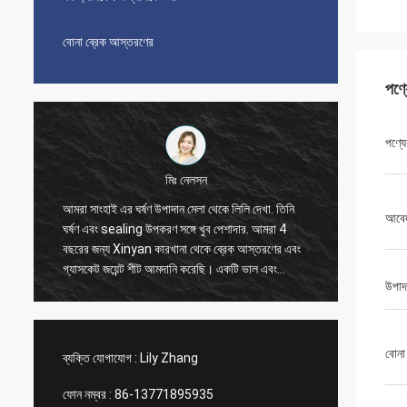
বোনা ব্রেক আস্তরণের
পণ্
পণ্যে
মিঃ নেলসন
আমরা সাংহাই এর ঘর্ষণ উপাদান মেলা থেকে লিলি দেখা. তিনি
আমরা 20
আবে
ঘর্ষণ এবং sealing উপকরণ সঙ্গে খুব পেশাদার. আমরা 4
করেছি, এ
বছরের জন্য Xinyan কারখানা থেকে ব্রেক আস্তরণের এবং
সময় ভাল 
গ্যাসকেট জয়েন্ট শীট আমদানি করেছি। একটি ভাল এবং
লিলি যোগা
উপাদ
আনন্দদায়ক সহযোগিতা সব সময়. অত্যন্ত সৎ সরবরাহকারী,
ব্যবস্থা
আমরা তাদের বিশ্বাস করি এবং বিশ্বাস করি আপনিও
Xinyan comp এর সাথে উপকারী সহযোগিতা করতে পারেন
বোনা
ব্যক্তি যোগাযোগ :
Lily Zhang
ফোন নম্বর :
86-13771895935