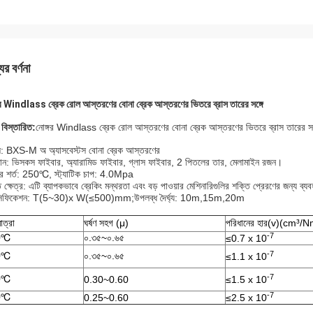
ের বর্ণনা
গর Windlass ব্রেক রোল আস্তরণের বোনা ব্রেক আস্তরণের ভিতরে ব্রাস তারের সঙ্গে
 বিস্তারিত:
নোঙ্গর Windlass ব্রেক রোল আস্তরণের বোনা ব্রেক আস্তরণের ভিতরে ব্রাস তারের সঙ
: BXS-M অ অ্যাসবেস্টস বোনা ব্রেক আস্তরণের
ান: ভিসকস ফাইবার, অ্যারামিড ফাইবার, গ্লাস ফাইবার, 2 পিতলের তার, মেলামাইন রজন।
র শর্ত: 250℃, স্ট্যাটিক চাপ: 4.0Mpa
ক্ষেত্র: এটি ব্যাপকভাবে ব্রেকিং মন্থরতা এবং বড় পাওয়ার মেশিনারিগুলির শক্তি প্রেরণের জন্য ব্যব
েসিফিকেশন: T(5~30)x W(≤500)mm;উপলব্ধ দৈর্ঘ্য: 10m,15m,20m
াত্রা
ঘর্ষণ সহগ (μ)
পরিধানের হার(v)(cm³/
-7
0℃
০.৩৫~০.৬৫
≤0.7 x 10
-7
0℃
০.৩৫~০.৬৫
≤1.1 x 10
-7
0℃
0.30~0.60
≤1.5 x 10
-7
0℃
0.25~0.60
≤2.5 x 10