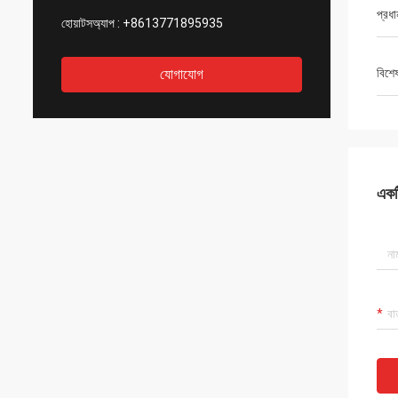
প্রধা
হোয়াটসঅ্যাপ :
+8613771895935
যোগাযোগ
বিশে
একটি