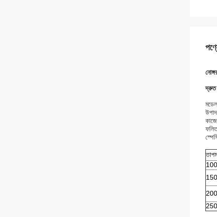
পণ্য
নোঙ্
দ্রুত
মডেল
উপাদ
কাজে
ফলিত 
স্প
তাপম
10
15
20
25