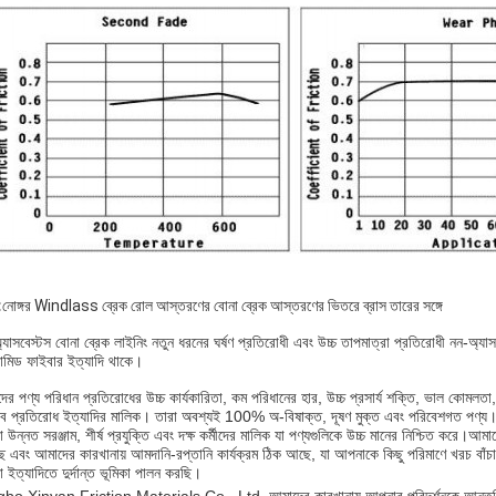
:
নোঙ্গর Windlass ব্রেক রোল আস্তরণের বোনা ব্রেক আস্তরণের ভিতরে ব্রাস তারের সঙ্গে
্যাসবেস্টস বোনা ব্রেক লাইনিং নতুন ধরনের ঘর্ষণ প্রতিরোধী এবং উচ্চ তাপমাত্রা প্রতিরোধী নন-অ্যা
রামিড ফাইবার ইত্যাদি থাকে।
ের পণ্য পরিধান প্রতিরোধের উচ্চ কার্যকারিতা, কম পরিধানের হার, উচ্চ প্রসার্য শক্তি, ভাল কোমলতা
াব প্রতিরোধ ইত্যাদির মালিক। তারা অবশ্যই 100% অ-বিষাক্ত, দূষণ মুক্ত এবং পরিবেশগত পণ্য
 উন্নত সরঞ্জাম, শীর্ষ প্রযুক্তি এবং দক্ষ কর্মীদের মালিক যা পণ্যগুলিকে উচ্চ মানের নিশ্চিত করে
ে এবং আমাদের কারখানায় আমদানি-রপ্তানি কার্যক্রম ঠিক আছে, যা আপনাকে কিছু পরিমাণে খরচ বাঁচা
া ইত্যাদিতে দুর্দান্ত ভূমিকা পালন করছি।
bo Xinyan Friction Materials Co., Ltd. আমাদের কারখানায় আপনার পরিদর্শনকে আন্তরিকভা