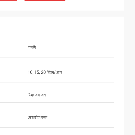
বাদামী
10, 15, 20 মিটার/রোল
বিএক্সএস-এম
মেলামাইন রজন