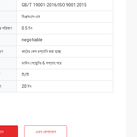
GB/T 19001-2016/ISO 9001:2015
বিএক্সএস-এম
ার পরিমাণ
0.5 টন
negotiable
রণ
কাঠের কেস রপ্তানি করা হচ্ছে
ডাউন পেমেন্টের 6 সপ্তাহ পরে
টি/টি
া
20 টন
াম
এখন যোগাযোগ