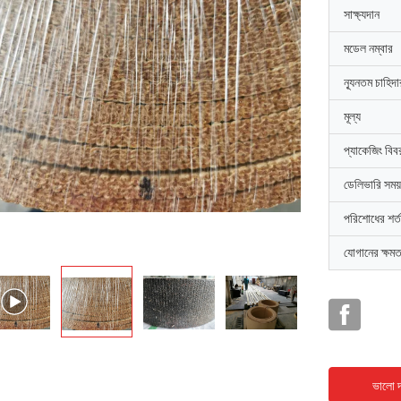
সাক্ষ্যদান
মডেল নম্বার
ন্যূনতম চাহিদ
মূল্য
প্যাকেজিং বিব
ডেলিভারি সময়
পরিশোধের শর্ত
যোগানের ক্ষমত
ভালো দ