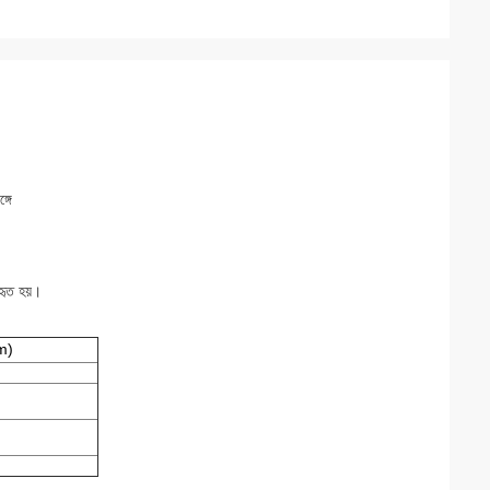
্গে
হৃত হয়।
Nm)