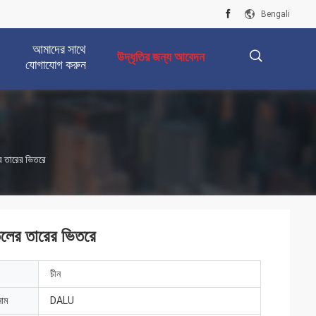
Bengali
আমাদের সাথে
উদ্ধৃতির জন্য আবেদন
যোগাযোগ করুন
描
র তারের ভিতরে
述
লের তারের ভিতরে
চীন
নাম
DALU