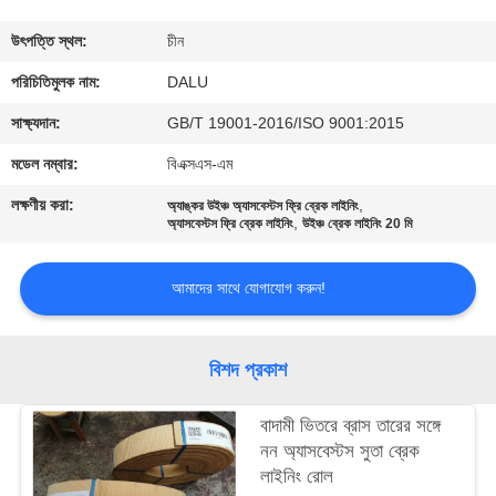
নিয়ন্ত্রণ
উৎপত্তি স্থল:
চীন
আমাদের
পরিচিতিমুলক নাম:
DALU
সাথে
সাক্ষ্যদান:
GB/T 19001-2016/ISO 9001:2015
যোগাযোগ
মডেল নম্বার:
বিএক্সএস-এম
করুন
লক্ষণীয় করা:
,
অ্যাঙ্কর উইঞ্চ অ্যাসবেস্টস ফ্রি ব্রেক লাইনিং
,
অ্যাসবেস্টস ফ্রি ব্রেক লাইনিং
উইঞ্চ ব্রেক লাইনিং 20 মি
উদ্ধৃতির
আমাদের সাথে যোগাযোগ করুন!
জন্য
আবেদন
বিশদ প্রকাশ
সাইট
বাদামী ভিতরে ব্রাস তারের সঙ্গে
ম্যাপ
নন অ্যাসবেস্টস সুতা ব্রেক
লাইনিং রোল