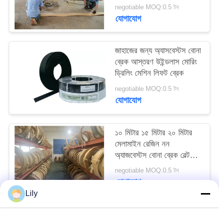
negotiable MOQ:0.5 টন
PRIVACY
যোগাযোগ
POLICY
জাহাজের জন্য অ্যাসবেস্টস বোনা
ব্রেক আস্তরণ উইন্ডলাস মোরিং
ড্রিলিং মেশিন লিফট ব্রেক
negotiable MOQ:0.5 টন
যোগাযোগ
১০ মিটার ১৫ মিটার ২০ মিটার
মেলামাইন রেজিন নন
অ্যাজবেস্টস বোনা ব্রেক বেল্ট
জাহাজের নোঙ্গর জন্য
negotiable MOQ:0.5 টন
যোগাযোগ
Lily