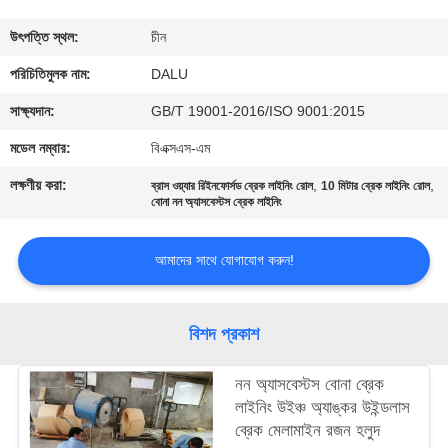
নিয়ন্ত্রণ
উৎপত্তি স্থল:
চীন
আমাদের
পরিচিতিমুলক নাম:
DALU
সাথে
সাক্ষ্যদান:
GB/T 19001-2016/ISO 9001:2015
যোগাযোগ
মডেল নম্বার:
বিএক্সএস-এম
করুন
লক্ষণীয় করা:
,
,
ব্রাস ওয়্যার রিইনফোর্সড ব্রেক লাইনিং রোল
10 মিটার ব্রেক লাইনিং রোল
বোনা নন অ্যাসবেস্টস ব্রেক লাইনিং
উদ্ধৃতির
আমাদের সাথে যোগাযোগ করুন!
জন্য
আবেদন
বিশদ প্রকাশ
সাইট
নন অ্যাসবেস্টস বোনা ব্রেক
ম্যাপ
লাইনিং উইঞ্চ অ্যাঙ্কর উইন্ডলাস
ব্রেক মেলামাইন রজন হলুদ