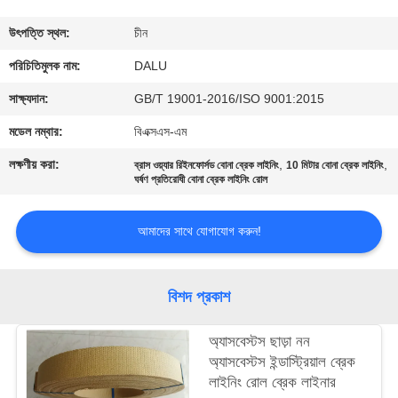
নিয়ন্ত্রণ
উৎপত্তি স্থল:
চীন
আমাদের
পরিচিতিমুলক নাম:
DALU
সাথে
সাক্ষ্যদান:
GB/T 19001-2016/ISO 9001:2015
যোগাযোগ
মডেল নম্বার:
বিএক্সএস-এম
করুন
লক্ষণীয় করা:
,
,
ব্রাস ওয়্যার রিইনফোর্সড বোনা ব্রেক লাইনিং
10 মিটার বোনা ব্রেক লাইনিং
ঘর্ষণ প্রতিরোধী বোনা ব্রেক লাইনিং রোল
উদ্ধৃতির
আমাদের সাথে যোগাযোগ করুন!
জন্য
আবেদন
বিশদ প্রকাশ
সাইট
অ্যাসবেস্টস ছাড়া নন
ম্যাপ
অ্যাসবেস্টস ইন্ডাস্ট্রিয়াল ব্রেক
লাইনিং রোল ব্রেক লাইনার