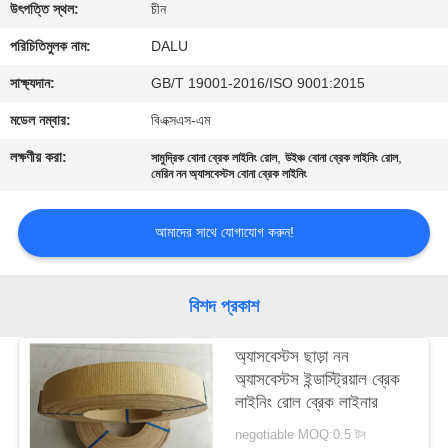
নিয়ন্ত্রণ
উৎপত্তি স্থল:
চীন
পরিচিতিমুলক নাম:
DALU
আমাদের
সাক্ষ্যদান:
GB/T 19001-2016/ISO 9001:2015
সাথে
মডেল নম্বার:
বিএক্সএস-এম
যোগাযোগ
লক্ষণীয় করা:
,
,
সামুদ্রিক বোনা ব্রেক লাইনিং রোল
উইঞ্চ বোনা ব্রেক লাইনিং রোল
করুন
মেরিন নন অ্যাসবেস্টস বোনা ব্রেক লাইনিং
আমাদের সাথে যোগাযোগ করুন!
উদ্ধৃতির
জন্য
বিশদ প্রকাশ
আবেদন
অ্যাসবেস্টস ছাড়া নন
সাইট
অ্যাসবেস্টস ইন্ডাস্ট্রিয়াল ব্রেক
লাইনিং রোল ব্রেক লাইনার
ম্যাপ
negotiable MOQ:0.5 টন