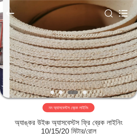
Ningbo
Xinyan
Friction
Materials
Co.,
Ltd..
All
Rights
বাড়ি
Reserved.
পণ্য
আমাদের
সম্পর্কে
কারখানা
নন অ্যাসবেস্টস ব্রেক লাইনিং
ভ্রমণ
অ্যাঙ্কর উইঞ্চ অ্যাসবেস্টস ফ্রি ব্রেক লাইনিং
মান
10/15/20 মিটার/রোল