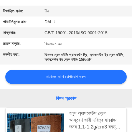
নিয়ন্ত্রণ
উৎপত্তি স্থল:
চীন
আমাদের
পরিচিতিমুলক নাম:
DALU
সাথে
সাক্ষ্যদান:
GB/T 19001-2016/ISO 9001:2015
যোগাযোগ
মডেল নম্বার:
বিএক্সএস-এম
করুন
লক্ষণীয় করা:
,
,
ভিসকস ব্রেক লাইনিং অ্যাসবেস্টস ফ্রি
অ্যাসবেস্টস ফ্রি ব্রেক লাইনিং
অ্যাসবেস্টস ফ্রি ব্রেক লাইনিং 15মি/রোল
উদ্ধৃতির
আমাদের সাথে যোগাযোগ করুন!
জন্য
আবেদন
বিশদ প্রকাশ
সাইট
হলুদ অ্যাসবেস্টস ব্রেক
ম্যাপ
আস্তরণ ভারী দায়িত্ব যানবাহন
জন্য 1.1-1.2g/cm3 ঘনত্ব