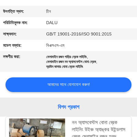
নিয়ন্ত্রণ
উৎপত্তি স্থল:
চীন
আমাদের
পরিচিতিমুলক নাম:
DALU
সাথে
সাক্ষ্যদান:
GB/T 19001-2016/ISO 9001:2015
যোগাযোগ
মডেল নম্বার:
বিএক্সএস-এম
করুন
লক্ষণীয় করা:
,
মেলামাইন রজন গাড়ির ব্রেক লাইনিং
,
মেলামাইন রজন নন অ্যাসবেস্টস বোনা ব্রেক
ব্রাউন কালার বোনা ব্রেক লাইনিং
উদ্ধৃতির
জন্য
আমাদের সাথে যোগাযোগ করুন!
আবেদন
বিশদ প্রকাশ
সাইট
নন অ্যাসবেস্টস বোনা ব্রেক
ম্যাপ
লাইনিং উইঞ্চ অ্যাঙ্কর উইন্ডলাস
ব্রেক মেলামাইন রজন হলুদ