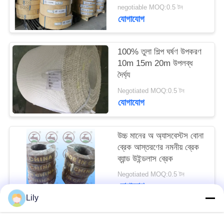
negotiable MOQ:0.5 টন
PRIVACY
যোগাযোগ
POLICY
100% তুলা শিল্প ঘর্ষণ উপকরণ
10m 15m 20m উপলব্ধ
দৈর্ঘ্য
Negotiated MOQ:0.5 টন
যোগাযোগ
উচ্চ মানের অ অ্যাসবেস্টস বোনা
ব্রেক আস্তরণের নমনীয় ব্রেক
ব্যান্ড উইন্ডলাস ব্রেক
Negotiated MOQ:0.5 টন
যোগাযোগ
Lily