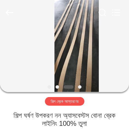
Ningbo
Xinyan
Friction
Materials
Co.,
Ltd..
All
Rights
বাড়ি
Reserved.
পণ্য
আমাদের
সম্পর্কে
কারখানা
শিল্প ব্রেক আস্তরণের
ভ্রমণ
শিল্প ঘর্ষণ উপকরণ নন অ্যাসবেস্টস বোনা ব্রেক
মান
লাইনিং 100% তুলা