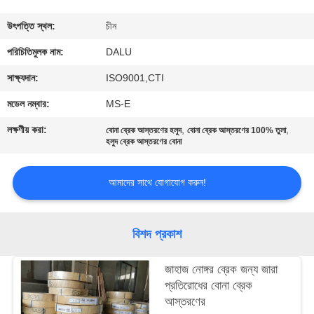
নিয়ন্ত্রণ
উৎপত্তি স্থল:
চীন
আমাদের
পরিচিতিমুলক নাম:
DALU
সাথে
সাক্ষ্যদান:
ISO9001,CTI
যোগাযোগ
মডেল নম্বার:
MS-E
করুন
লক্ষণীয় করা:
,
,
বোনা ব্রেক আস্তরণের হলুদ
বোনা ব্রেক আস্তরণের 100% তুলা
হলুদ ব্রেক আস্তরণের বোনা
উদ্ধৃতির
আমাদের সাথে যোগাযোগ করুন!
জন্য
আবেদন
বিশদ প্রকাশ
সাইট
জাহাজ নোঙ্গর ব্রেক জন্য জারা
ম্যাপ
প্রতিরোধের বোনা ব্রেক
আস্তরণের