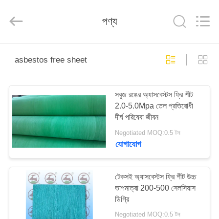
Ningbo
Xinyan
Friction
পণ্য
Materials
Co.,
Ltd..
All
Rights
বাড়ি
Reserved.
asbestos free sheet
পণ্য
সবুজ রঙের অ্যাসবেস্টস ফ্রি শীট
2.0-5.0Mpa তেল প্রতিরোধী
আমাদের
দীর্ঘ পরিষেবা জীবন
সম্পর্কে
Negotiated MOQ:0.5 টন
যোগাযোগ
কারখানা
ভ্রমণ
টেকসই অ্যাসবেস্টস ফ্রি শীট উচ্চ
তাপমাত্রা 200-500 সেলসিয়াস
ডিগ্রি
মান
Negotiated MOQ:0.5 টন