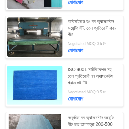
যোগাযোগ
কাস্টমাইজড রঙ নন অ্যাসবেস্টস
জয়েন্টিং শীট, তেল প্রতিরোধী রাবার
শীট
Negotiated MOQ:0.5 টন
যোগাযোগ
ISO 9001 সার্টিফিকেশন সহ
তেল প্রতিরোধী নন অ্যাসবেস্টস
গ্যাসকেট শীট
Negotiated MOQ:0.5 টন
যোগাযোগ
সংকুচিত নন অ্যাসবেস্টস জয়েন্টিং
শীট উচ্চ তাপমাত্রা 200-500