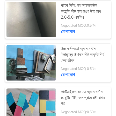
পাইপ সিলিং নন অ্যাসবেস্টস
জয়েন্টিং শীট লাল রঙের উচ্চ চাপ
2.0-5.0 এমপিএ
Negotiated MOQ:0.5 টন
যোগাযোগ
উচ্চ কর্মক্ষমতা অ্যাসবেস্টস
বিনামূল্যে উপাদান শীট আকৃতি দীর্ঘ
সেবা জীবন
Negotiated MOQ:0.5 টন
যোগাযোগ
কাস্টমাইজড রঙ নন অ্যাসবেস্টস
জয়েন্টিং শীট, তেল প্রতিরোধী রাবার
শীট
Negotiated MOQ:0.5 টন