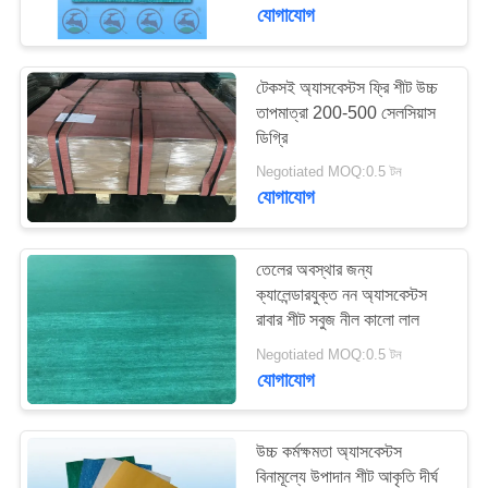
নিয়ন্ত্রণ
যোগাযোগ
আমাদের
টেকসই অ্যাসবেস্টস ফ্রি শীট উচ্চ
তাপমাত্রা 200-500 সেলসিয়াস
সাথে
ডিগ্রি
যোগাযোগ
Negotiated MOQ:0.5 টন
করুন
যোগাযোগ
উদ্ধৃতির
তেলের অবস্থার জন্য
ক্যালেন্ডারযুক্ত নন অ্যাসবেস্টস
জন্য
রাবার শীট সবুজ নীল কালো লাল
আবেদন
Negotiated MOQ:0.5 টন
যোগাযোগ
সাইট
ম্যাপ
উচ্চ কর্মক্ষমতা অ্যাসবেস্টস
বিনামূল্যে উপাদান শীট আকৃতি দীর্ঘ