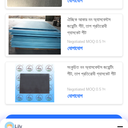
যোগাযোগ
ঐচ্ছিক আকার নন অ্যাসবেস্টস
জয়েন্টিং শীট, তাপ প্রতিরোধী
গ্যাসকেট শীট
Negotiated MOQ:0.5 টন
যোগাযোগ
সংকুচিত নন অ্যাসবেস্টস জয়েন্টিং
শীট, তাপ প্রতিরোধী গ্যাসকেট শীট
Negotiated MOQ:0.5 টন
যোগাযোগ
আমাদের সাথে যোগাযোগ করুন!
Lily