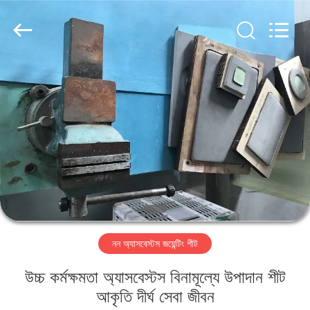
Ningbo
Xinyan
Friction
Materials
Co.,
Ltd..
All
Rights
বাড়ি
Reserved.
পণ্য
আমাদের
সম্পর্কে
কারখানা
নন অ্যাসবেস্টস জয়েন্টিং শীট
ভ্রমণ
উচ্চ কর্মক্ষমতা অ্যাসবেস্টস বিনামূল্যে উপাদান শীট
মান
আকৃতি দীর্ঘ সেবা জীবন