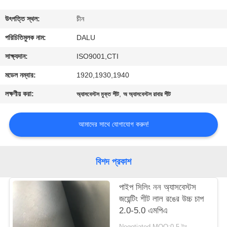
নিয়ন্ত্রণ
উৎপত্তি স্থল:
চীন
আমাদের
পরিচিতিমুলক নাম:
DALU
সাথে
সাক্ষ্যদান:
ISO9001,CTI
যোগাযোগ
মডেল নম্বার:
1920,1930,1940
করুন
লক্ষণীয় করা:
,
অ্যাসবেস্টস মুক্ত শীট
অ অ্যাসবেস্টস রাবার শীট
উদ্ধৃতির
আমাদের সাথে যোগাযোগ করুন!
জন্য
আবেদন
বিশদ প্রকাশ
পাইপ সিলিং নন অ্যাসবেস্টস
সাইট
জয়েন্টিং শীট লাল রঙের উচ্চ চাপ
ম্যাপ
2.0-5.0 এমপিএ
Negotiated MOQ:0.5 টন