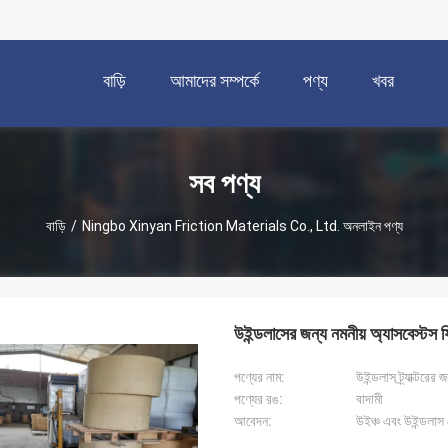
বাড়ি
আমাদের সম্পর্কে
পণ্য
খবর
সব পণ্য
বাড়ি
/
Ningbo Xinyan Friction Materials Co., Ltd. অনলাইন পণ্য
উইন্ডলাসের জন্য নমনীয় অ্যাসবেস্টস ফ্
পণ্যের নাম:
উইন্ডলাস ট্র্যাক্টরে
পণ্যের রঙ:
বাদামী
আবেদন:
উইঞ্চ এবং উইন্ডলাস ব