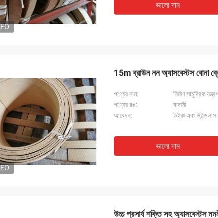
ভালো দাম
DEO
15m ব্রাউন নন অ্যাসবেস্টস বোনা ব্রেক
পণ্যের নাম:
নির্মাণ সামুদ্রিক যন
পণ্যের রঙ:
বাদামী
আবেদন:
উইঞ্চ এবং উইন্ডলাস ব
ভালো দাম
DEO
উচ্চ প্রসার্য শক্তি সহ অ্যাসবেস্টস নম