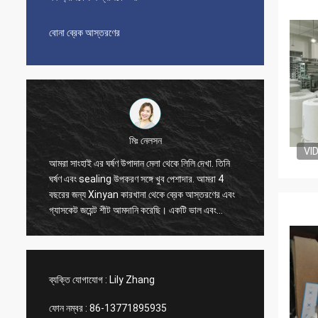
বোনা ব্রেক আস্তরণের
মিঃ নেলসন
VI
আমরা সাংহাই এর ঘর্ষণ উপাদান মেলা থেকে লিলি দেখা. তিনি
আমরা 20
ঘর্ষণ এবং sealing উপকরণ সঙ্গে খুব পেশাদার. আমরা 4
করেছি, এ
বছরের জন্য Xinyan কারখানা থেকে ব্রেক আস্তরণের এবং
সময় ভাল 
গ্যাসকেট জয়েন্ট শীট আমদানি করেছি। একটি ভাল এবং
লিলি যোগা
আনন্দদায়ক সহযোগিতা সব সময়. অত্যন্ত সৎ সরবরাহকারী,
ব্যবস্থা
আমরা তাদের বিশ্বাস করি এবং বিশ্বাস করি আপনিও
Xinyan comp এর সাথে উপকারী সহযোগিতা করতে পারেন
ব্যক্তি যোগাযোগ :
Lily Zhang
ফোন নম্বর :
86-13771895935