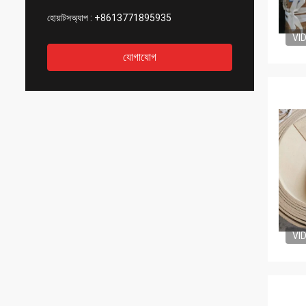
হোয়াটসঅ্যাপ :
+8613771895935
VI
যোগাযোগ
VI