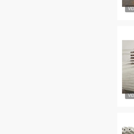
VI
VI