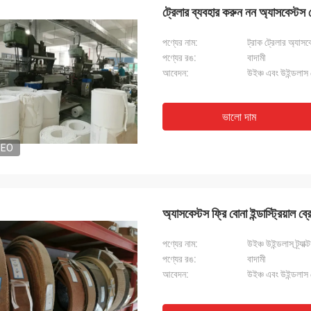
ট্রেলার ব্যবহার করুন নন অ্যাসবেস্
পণ্যের নাম:
ট্রাক ট্রেলার অ্যাস
পণ্যের রঙ:
বাদামী
আবেদন:
উইঞ্চ এবং উইন্ডলাস ব
ভালো দাম
মিঃ চা
DEO
10 সাল থেকে Xinyan এর সাথে সহযোগিতা
টি খুব ভাল কারখানা। ব্রেক আস্তরণের গুণমান সব
এবং বলা যেতে পারে "সর্বোত্তম খরচ কর্মক্ষমতা"।
যোগে খুব ভাল এবং সহায়ক, খুব সৎ বিক্রয়
অ্যাসবেস্টস ফ্রি বোনা ইন্ডাস্ট্রিয়াল 
পক।
পণ্যের নাম:
উইঞ্চ উইন্ডলাস ট্র্যা
পণ্যের রঙ:
বাদামী
আবেদন:
উইঞ্চ এবং উইন্ডলাস ব