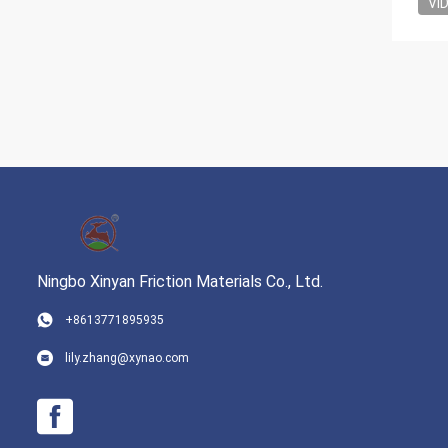
VI
Ningbo Xinyan Friction Materials Co., Ltd.
+8613771895935
lily.zhang@xynao.com