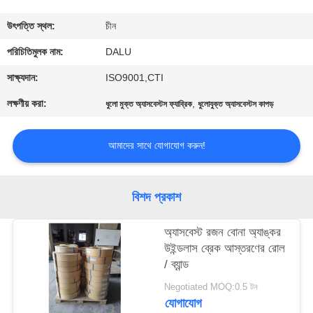
নিয়ন্ত্রণ
উৎপত্তি স্থল:
চীন
আমাদের
পরিচিতিমুলক নাম:
DALU
সাথে
সাক্ষ্যদান:
ISO9001,CTI
যোগাযোগ
লক্ষণীয় করা:
,
ধুলো মুক্ত অ্যাসবেস্টস ফ্যাব্রিক
ধুলোযুক্ত অ্যাসবেস্টস কাপড়
করুন
আমাদের সাথে যোগাযোগ করুন!
উদ্ধৃতির
জন্য
বিশদ প্রকাশ
আবেদন
অ্যাসবেস্ট রজন বোনা অ্যাঙ্কর
উইন্ডলাস ব্রেক আস্তরণের রোল
সাইট
/ ব্যান্ড
ম্যাপ
Negotiated MOQ:0.5 টন
যোগাযোগ