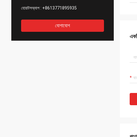
হোয়াটসঅ্যাপ :
+8613771895935
যোগাযোগ
একটি
পণ্য