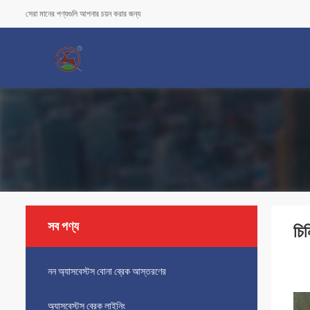
সেরা মানের পণ্যগুলি আপনার চয়ন করার জন্য
সব পণ্য
চি
নন অ্যাসবেস্টস বোনা ব্রেক আস্তরণের
অ্যাসবেস্টস ব্রেক লাইনিং