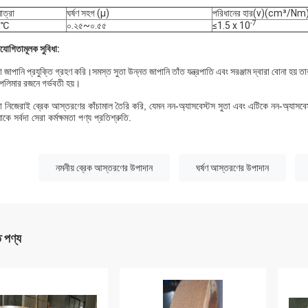
াত্রা
ঘর্ষণ সহগ (μ)
পরিধানের হার(v)(cm³/Nm
-7
0℃
০.২৫~০.৫৫
≤1.5 x 10
িযোগিতামূলক সুবিধা:
জাপানি প্রযুক্তি গ্রহণ করি।সমস্ত সুতা উন্নত জাপানি তাঁত যন্ত্রপাতি এবং সরঞ্জাম দ্বারা বোনা হয় তা
 পলিমার রজনে গর্ভবতী হয়।
 নিজেরাই ব্রেক আস্তরণের কাঁচামাল তৈরি করি, যেমন নন-অ্যাসবেস্টস সুতা এবং এটিকে নন-অ্যাসবেস
ে সর্বদা সেরা কর্মক্ষমতা পণ্য প্রতিশ্রুতি.
:
নমনীয় ব্রেক আস্তরণের উপাদান
ঘর্ষণ আস্তরণের উপাদান
ত পণ্য