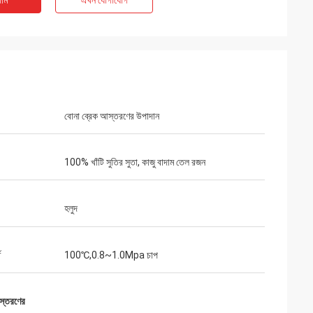
াম
এখন যোগাযোগ
বোনা ব্রেক আস্তরণের উপাদান
100% খাঁটি সুতির সুতা, কাজু বাদাম তেল রজন
হলুদ
ত
100℃,0.8~1.0Mpa চাপ
আস্তরণের