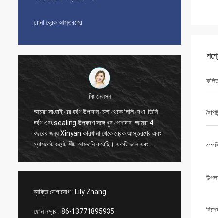
বোনা ব্রেক আস্তরণের
পণ্
ফলিত 
মিঃ নেলসন
আমরা সাংহাই এর ঘর্ষণ উপাদান মেলা থেকে লিলি দেখা. তিনি
আমরা 20
বৈশিষ্
ঘর্ষণ এবং sealing উপকরণ সঙ্গে খুব পেশাদার. আমরা 4
করেছি, এ
বছরের জন্য Xinyan কারখানা থেকে ব্রেক আস্তরণের এবং
সময় ভাল 
গ্যাসকেট জয়েন্ট শীট আমদানি করেছি। একটি ভাল এবং
লিলি যোগা
স্পে
আনন্দদায়ক সহযোগিতা সব সময়. অত্যন্ত সৎ সরবরাহকারী,
ব্যবস্থা
আমরা তাদের বিশ্বাস করি এবং বিশ্বাস করি আপনিও
Xinyan comp এর সাথে উপকারী সহযোগিতা করতে পারেন
উপলব্
ব্যক্তি যোগাযোগ :
Lily Zhang
বিশে
ফোন নম্বর :
86-13771895935