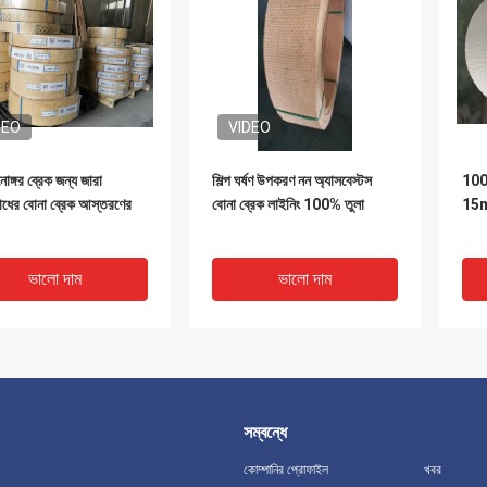
DEO
VIDEO
োঙ্গর ব্রেক জন্য জারা
শিল্প ঘর্ষণ উপকরণ নন অ্যাসবেস্টস
100%
োধের বোনা ব্রেক আস্তরণের
বোনা ব্রেক লাইনিং 100% তুলা
15m 
ভালো দাম
ভালো দাম
সম্বন্ধে
কোম্পানির প্রোফাইল
খবর