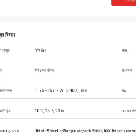
ভালো দ
যের বিবরণ
ক্ষেত্র
চিনি শিল্প
নাম
মিঃ চা
10 সাল থেকে Xinyan এর সাথে সহযোগিতা
ট্য
দীর্ঘ সেবা জীবন
উপাদান
টি খুব ভাল কারখানা। ব্রেক আস্তরণের গুণমান সব
এবং বলা যেতে পারে "সর্বোত্তম খরচ কর্মক্ষমতা"।
যোগে খুব ভাল এবং সহায়ক, খুব সৎ বিক্রয়
সিফিকেশন
T（5~25）x W（≤400）মিমি
রঙ
পক।
ধ দৈর্ঘ্য
10 মি, 15 মি, 20 মি
কাজের শর্
ষভাবে তুলে ধরা
শিল্প ঘর্ষণ উপকরণ
,
নমনীয় ব্রেক আস্তরণের উপাদান
,
চিনি শিল্প বোনা ব্রেক 