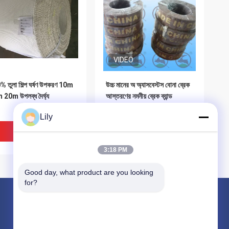
VIDEO
 তুলা শিল্প ঘর্ষণ উপকরণ 10m
উচ্চ মানের অ অ্যাসবেস্টস বোনা ব্রেক
20m উপলব্ধ দৈর্ঘ্য
আস্তরণের নমনীয় ব্রেক ব্যান্ড
উইন্ডলাস ব্রেক
Lily
ভালো দাম
ভালো দাম
3:18 PM
Good day, what product are you looking 
for?
পণ্য
নন অ্যাসবেস্টস বোনা ব্রেক আস্তরণের