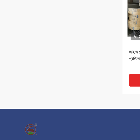
VI
জাহাজ ন
প্রতির