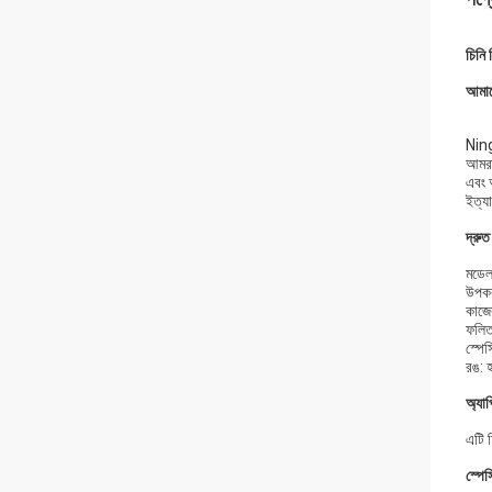
চিনি 
আমাদে
Ning
আমরা 
এবং 
ইত্যা
দ্রুত
মডেল
উপকর
কাজ
ফলিত 
স্প
রঙ: হ
অ্যা
এটি চ
স্পে