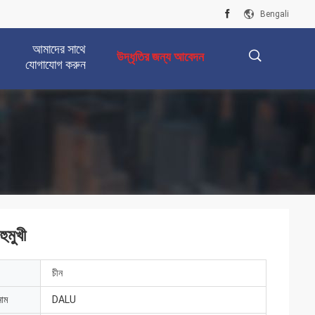
Bengali
আমাদের সাথে
উদ্ধৃতির জন্য আবেদন
যোগাযোগ করুন
描
述
ুমুখী
চীন
নাম
DALU