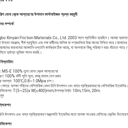
শিল্প বোনা ব্রেক আস্তরণের উপাদান কাস্টমাইজড প্রস্থ বহুমুখী
র সম্পর্কে:
bo Xinyan Friction Materials Co., Ltd. 2003 সালে প্রতিষ্ঠিত হয়েছিল। আমরা অ্যাসবেস্টস
উন্নত সরঞ্জাম, শীর্ষ প্রযুক্তি এবং দক্ষ কর্মীদের মালিক যা পণ্যগুলিকে উচ্চ মানের নিশ্চিত করে।আ
আমাদের কারখানায় আমদানি-রপ্তানি কার্যক্রম ঠিক আছে, যা আপনাকে কিছু পরিমাণে খরচ বাঁচাতে পারে।আম
দিতে দুর্দান্ত ভূমিকা পালন করছি।
 বিস্তারিত:
: MS-E 100% তুলা বোনা ব্রেক আস্তরণের
ণ: 100% খাঁটি সুতি সুতা, কাজু বাদাম তেল রজন
ের অবস্থা: 100℃,0.8~1.0Mpa চাপ।
ক্ষেত্র: হালকা শক্তির মেশিনারিজ যেমন চিনি উৎপাদন এবং খাদ্য প্রক্রিয়াকরণের মেশিনারিজ ইত্যাদির 
েসিফিকেশন: T(5~25)x W(≤400)mm;উপলব্ধ দৈর্ঘ্য: 10m,15m, 20m.
লুদ
প্লিকেশন:
িনি উৎপাদন এবং খাদ্য প্রক্রিয়াকরণ যন্ত্রপাতি ইত্যাদির মতো হালকা পাওয়ার মেশিনের ব্রেকিং ডিলেরেশন
সিফিকেশন: