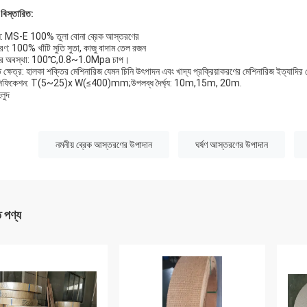
 বিস্তারিত:
: MS-E 100% তুলা বোনা ব্রেক আস্তরণের
ণ: 100% খাঁটি সুতি সুতা, কাজু বাদাম তেল রজন
ের অবস্থা: 100℃,0.8~1.0Mpa চাপ।
ক্ষেত্র: হালকা শক্তির মেশিনারিজ যেমন চিনি উৎপাদন এবং খাদ্য প্রক্রিয়াকরণের মেশিনারিজ ইত্যাদির 
েসিফিকেশন: T(5~25)x W(≤400)mm;উপলব্ধ দৈর্ঘ্য: 10m,15m, 20m.
লুদ
:
নমনীয় ব্রেক আস্তরণের উপাদান
ঘর্ষণ আস্তরণের উপাদান
ত পণ্য