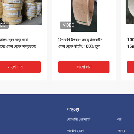
DEO
VIDEO
োঙ্গর ব্রেক জন্য জারা
শিল্প ঘর্ষণ উপকরণ নন অ্যাসবেস্টস
100%
োধের বোনা ব্রেক আস্তরণের
বোনা ব্রেক লাইনিং 100% তুলা
15m 
ভালো দাম
ভালো দাম
সম্বন্ধে
কোম্পানির প্রোফাইল
খবর
কারখানা ভ্রমণ
ক্ষেত্রে