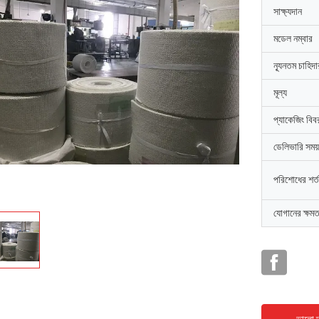
সাক্ষ্যদান
মডেল নম্বার
ন্যূনতম চাহিদ
মূল্য
প্যাকেজিং বিব
ডেলিভারি সময়
পরিশোধের শর্ত
যোগানের ক্ষমত