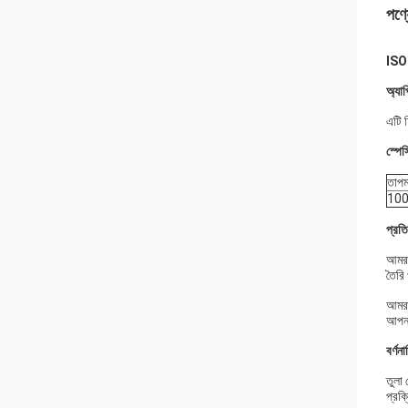
পণ্য
ISO 
অ্যা
এটি চ
স্পে
তাপম
10
প্রত
আমরা 
তৈরি
আমরা
আপনাক
বর্ণনা
তুলা 
প্রক