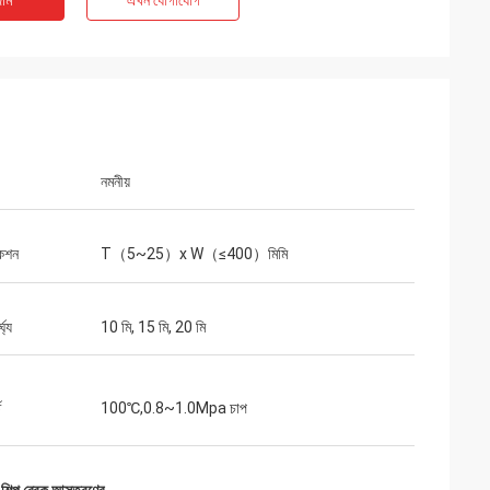
াম
এখন যোগাযোগ
নমনীয়
কেশন
T（5~25）x W（≤400）মিমি
ঘ্য
10 মি, 15 মি, 20 মি
ত
100℃,0.8~1.0Mpa চাপ