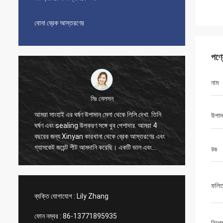
বোনা ব্রেক আস্তরণের
পণ্
নাম
মিঃ নেলসন
আমরা সাংহাই এর ঘর্ষণ উপাদান মেলা থেকে লিলি দেখা. তিনি
আমরা 20
উপাদ
ঘর্ষণ এবং sealing উপকরণ সঙ্গে খুব পেশাদার. আমরা 4
করেছি, এ
বছরের জন্য Xinyan কারখানা থেকে ব্রেক আস্তরণের এবং
সময় ভাল 
গ্যাসকেট জয়েন্ট শীট আমদানি করেছি। একটি ভাল এবং
লিলি যোগা
রঙ
আনন্দদায়ক সহযোগিতা সব সময়. অত্যন্ত সৎ সরবরাহকারী,
ব্যবস্থা
আমরা তাদের বিশ্বাস করি এবং বিশ্বাস করি আপনিও
Xinyan comp এর সাথে উপকারী সহযোগিতা করতে পারেন
ফলিত 
ব্যক্তি যোগাযোগ :
Lily Zhang
ফোন নম্বর :
86-13771895935