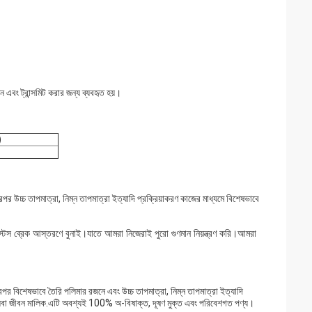
 এবং ট্রান্সমিট করার জন্য ব্যবহৃত হয়।
)
রপর উচ্চ তাপমাত্রা, নিম্ন তাপমাত্রা ইত্যাদি প্রক্রিয়াকরণ কাজের মাধ্যমে বিশেষভাবে
্টস ব্রেক আস্তরণে বুনাই।যাতে আমরা নিজেরাই পুরো গুণমান নিয়ন্ত্রণ করি।আমরা
তারপর বিশেষভাবে তৈরি পলিমার রজনে এবং উচ্চ তাপমাত্রা, নিম্ন তাপমাত্রা ইত্যাদি
র্ঘ সেবা জীবন মালিক.এটি অবশ্যই 100% অ-বিষাক্ত, দূষণ মুক্ত এবং পরিবেশগত পণ্য।