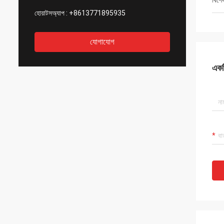
বিশে
হোয়াটসঅ্যাপ :
+8613771895935
যোগাযোগ
একটি