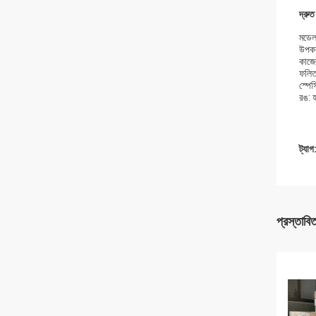
দ্রুত
মডেল
উপকর
কাজ
ফলিত 
স্প
রঙ: হ
ট্যাগ
প্রস্তাবি