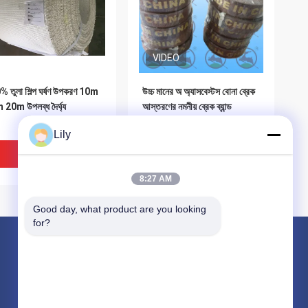
VIDEO
 তুলা শিল্প ঘর্ষণ উপকরণ 10m
উচ্চ মানের অ অ্যাসবেস্টস বোনা ব্রেক
20m উপলব্ধ দৈর্ঘ্য
আস্তরণের নমনীয় ব্রেক ব্যান্ড
উইন্ডলাস ব্রেক
Lily
ভালো দাম
ভালো দাম
8:27 AM
Good day, what product are you looking 
for?
পণ্য
নন অ্যাসবেস্টস বোনা ব্রেক আস্তরণের
অ্যাসবেস্টস ব্রেক লাইনিং