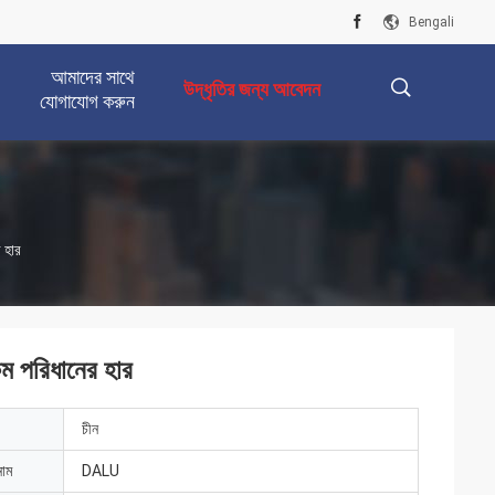
Bengali
আমাদের সাথে
উদ্ধৃতির জন্য আবেদন
যোগাযোগ করুন
描
 হার
述
ম পরিধানের হার
চীন
নাম
DALU