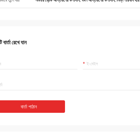
ষভাবে তুলে ধরা
নমনীয় ব্রেক আস্তরণের উপাদান
,
ঘর্ষণ আস্তরণের উপাদান
,
নিম্ন পরিধান হার
 বার্তা রেখে যান
বার্তা পাঠান