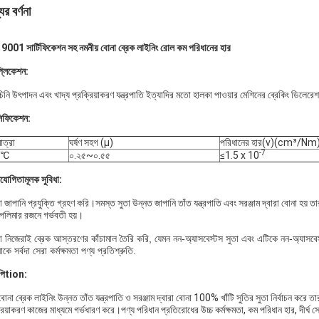
ের বর্ণনা
9001 সার্টিফিকেশন সহ নমনীয় বোনা ব্রেক লাইনিং রোল কম পরিধানের হার
প্লিকেশন:
িনি উৎপাদন এবং খাদ্য প্রক্রিয়াকরণ যন্ত্রপাতি ইত্যাদির মতো হালকা পাওয়ার মেশিনের ব্রেকিং ডিলেরেশন
সিফিকেশন:
াত্রা
ঘর্ষণ সহগ (μ)
পরিধানের হার(v)(cm³/Nm
-7
0℃
০.২৫~০.৫৫
≤1.5 x 10
িযোগিতামূলক সুবিধা:
জাপানি প্রযুক্তি গ্রহণ করি।সমস্ত সুতা উন্নত জাপানি তাঁত যন্ত্রপাতি এবং সরঞ্জাম দ্বারা বোনা হয় তা
 পলিমার রজনে গর্ভবতী হয়।
 নিজেরাই ব্রেক আস্তরণের কাঁচামাল তৈরি করি, যেমন নন-অ্যাসবেস্টস সুতা এবং এটিকে নন-অ্যাসবেস
ে সর্বদা সেরা কর্মক্ষমতা পণ্য প্রতিশ্রুতি.
পি
tion:
বোনা ব্রেক লাইনিং উন্নত তাঁত যন্ত্রপাতি ও সরঞ্জাম দ্বারা বোনা 100% খাঁটি সুতির সুতা নির্বাচন করে 
্রিয়াকরণ কাজের মাধ্যমে গর্ভধারণ করে।পণ্য পরিধান প্রতিরোধের উচ্চ কর্মক্ষমতা, কম পরিধান হার, দী