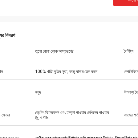
ভালো দ
যের বিবরণ
তুলো বোনা ব্রেক আস্তরণের
বৈশিষ্ট্য
মিঃ চা
10 সাল থেকে Xinyan এর সাথে সহযোগিতা
ান
100% খাঁটি সুতির সুতা, কাজু বাদাম তেল রজন
স্পেসিফি
টি খুব ভাল কারখানা। ব্রেক আস্তরণের গুণমান সব
এবং বলা যেতে পারে "সর্বোত্তম খরচ কর্মক্ষমতা"।
যোগে খুব ভাল এবং সহায়ক, খুব সৎ বিক্রয়
হলুদ
উপলব্ধ দৈর্
পক।
ব্রেকিং ডিলেরেশন এবং হাল্কা পাওয়ার মেশিনের পাওয়ার
ক্ষেত্র
কাজের শর্
ট্রান্সমিটিং