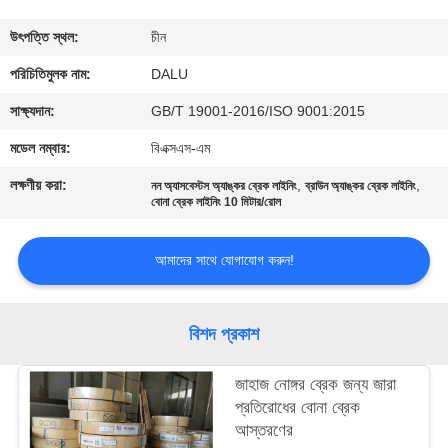
নিয়ন্ত্রণ
উৎপত্তি স্থল:
চীন
আমাদের
পরিচিতিমুলক নাম:
DALU
সাথে
সাক্ষ্যদান:
GB/T 19001-2016/ISO 9001:2015
যোগাযোগ
মডেল নম্বার:
বিএক্সএস-এম
করুন
লক্ষণীয় করা:
,
,
নন অ্যাসবেস্টস অ্যাঙ্কর ব্রেক লাইনিং
ব্রাউন অ্যাঙ্কর ব্রেক লাইনিং
বোনা ব্রেক লাইনিং 10 মিটার/রোল
উদ্ধৃতির
আমাদের সাথে যোগাযোগ করুন!
জন্য
আবেদন
বিশদ প্রকাশ
সাইট
জাহাজ নোঙ্গর ব্রেক জন্য জারা
ম্যাপ
প্রতিরোধের বোনা ব্রেক
আস্তরণের