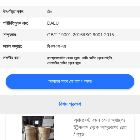
নিয়ন্ত্রণ
উৎপত্তি স্থল:
চীন
আমাদের
পরিচিতিমুলক নাম:
DALU
সাথে
সাক্ষ্যদান:
GB/T 19001-2016/ISO 9001:2015
যোগাযোগ
মডেল নম্বার:
বিএক্সএস-এম
করুন
লক্ষণীয় করা:
,
,
নন অ্যাসবেস্টস ব্রেক ব্যান্ড
হেভি মেশিন ব্রেক লাইনিং
মেলামাইন রেজিন ব্রেক ব্যান্ড
উদ্ধৃতির
আমাদের সাথে যোগাযোগ করুন!
জন্য
আবেদন
বিশদ প্রকাশ
সাইট
অ্যাসবেস্ট রজন বোনা অ্যাঙ্কর
ম্যাপ
উইন্ডলাস ব্রেক আস্তরণের রোল
/ ব্যান্ড