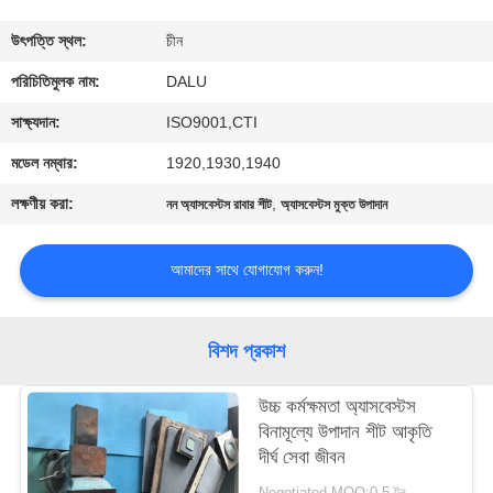
নিয়ন্ত্রণ
উৎপত্তি স্থল:
চীন
আমাদের
পরিচিতিমুলক নাম:
DALU
সাথে
সাক্ষ্যদান:
ISO9001,CTI
যোগাযোগ
মডেল নম্বার:
1920,1930,1940
করুন
লক্ষণীয় করা:
,
নন অ্যাসবেস্টস রাবার শীট
অ্যাসবেস্টস মুক্ত উপাদান
উদ্ধৃতির
আমাদের সাথে যোগাযোগ করুন!
জন্য
আবেদন
বিশদ প্রকাশ
উচ্চ কর্মক্ষমতা অ্যাসবেস্টস
সাইট
বিনামূল্যে উপাদান শীট আকৃতি
ম্যাপ
দীর্ঘ সেবা জীবন
Negotiated MOQ:0.5 টন