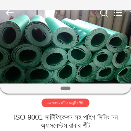
Ningbo
Xinyan
Friction
Materials
Co.,
Ltd..
All
Rights
বাড়ি
Reserved.
পণ্য
আমাদের
সম্পর্কে
কারখানা
নন অ্যাসবেস্টস জয়েন্টিং শীট
ভ্রমণ
ISO 9001 সার্টিফিকেশন সহ পাইপ সিলিং নন
মান
অ্যাসবেস্টস রাবার শীট