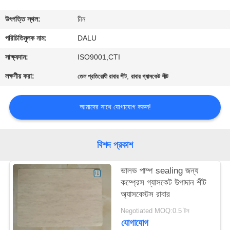
নিয়ন্ত্রণ
উৎপত্তি স্থল:
চীন
আমাদের
পরিচিতিমুলক নাম:
DALU
সাথে
সাক্ষ্যদান:
ISO9001,CTI
যোগাযোগ
লক্ষণীয় করা:
,
তেল প্রতিরোধী রাবার শীট
রাবার গ্যাসকেট শীট
করুন
আমাদের সাথে যোগাযোগ করুন!
উদ্ধৃতির
জন্য
বিশদ প্রকাশ
আবেদন
ভালভ পাম্প sealing জন্য
কম্প্রেস গ্যাসকেট উপাদান শীট
সাইট
অ্যাসবেস্টস রাবার
ম্যাপ
Negotiated MOQ:0.5 টন
যোগাযোগ