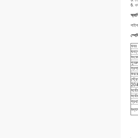
6. ওয
অ্যা
পাইপ 
স্পে
খবর 
ঘনত
সংক
পুনর
প্রস
কররো
স্ট্র
20# 
সর্বো
সর্ব
প্রধ
মধ্য