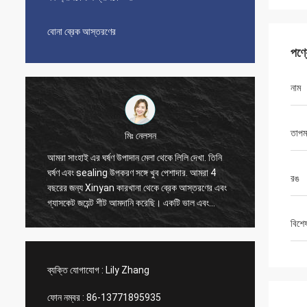
বোনা ব্রেক আস্তরণের
পণ্
নাম
তাপম
মিঃ নেলসন
আমরা সাংহাই এর ঘর্ষণ উপাদান মেলা থেকে লিলি দেখা. তিনি
আমরা 20
ঘর্ষণ এবং sealing উপকরণ সঙ্গে খুব পেশাদার. আমরা 4
করেছি, এ
রঙ
বছরের জন্য Xinyan কারখানা থেকে ব্রেক আস্তরণের এবং
সময় ভাল 
গ্যাসকেট জয়েন্ট শীট আমদানি করেছি। একটি ভাল এবং
লিলি যোগা
আনন্দদায়ক সহযোগিতা সব সময়. অত্যন্ত সৎ সরবরাহকারী,
ব্যবস্থা
বিশে
আমরা তাদের বিশ্বাস করি এবং বিশ্বাস করি আপনিও
Xinyan comp এর সাথে উপকারী সহযোগিতা করতে পারেন
ব্যক্তি যোগাযোগ :
Lily Zhang
ফোন নম্বর :
86-13771895935