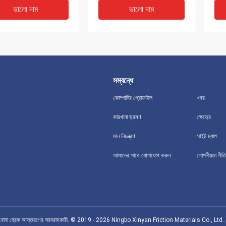
ভালো দাম
ভালো দাম
সম্বন্ধে
কোম্পানির প্রোফাইল
খবর
কারখানা ভ্রমণ
ক্ষেত্রে
মান নিয়ন্ত্রণ
সাইট ম্যাপ
লিং অ্যাসবেস্টস রাবার যুগ্ম শীট
অ্যাসবেস্টস রাবার তেল জয়েন্টিং
উচ্চ 
আমাদের সাথে যোগাযোগ করুন
গোপনীয়তা নীতি
ায়িত্ব দীর্ঘ সেবা জীবন
গ্যাসকেট শিট উচ্চ চাপ 1.5-6.0
এনবি
এমপিএ
ভালো দাম
ভালো দাম
স্টস বোনা ব্রেক আস্তরণের সরবরাহকারী. © 2019 - 2026 Ningbo Xinyan Friction Materials Co., Ltd