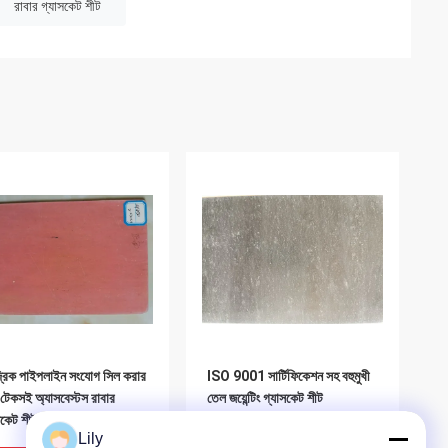
রাবার গ্যাসকেট শীট
দ্রিক পাইপলাইন সংযোগ সিল করার
ISO 9001 সার্টিফিকেশন সহ বহুমুখী
 টেকসই অ্যাসবেস্টস রাবার
তেল জয়েন্টিং গ্যাসকেট শীট
সকেট শীট
Lily