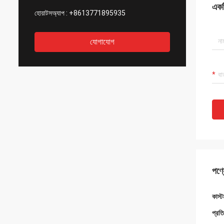
একটি
হোয়াটসঅ্যাপ :
+8613771895935
যোগাযোগ
পণ্য
কাস্ট
প্রত