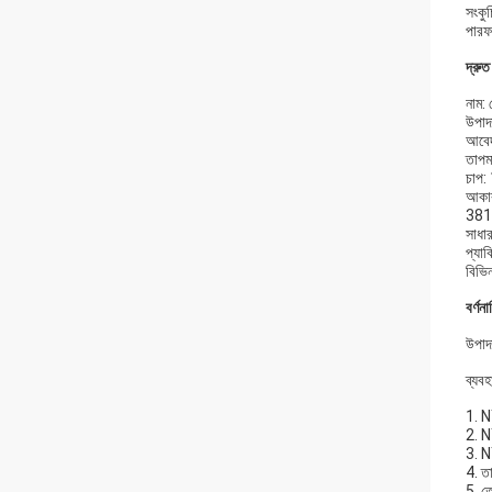
সংকুচ
পারফর
দ্রুত
নাম: 
উপাদ
আবেদ
তাপম
চাপ
আকা
381
সাধার
প্যা
বিভি
বর্ণনা
উপাদ
ব্যবহ
1. N
2. N
3. N
4. ত
5. ত