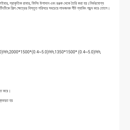
ক ফাইবার, প্রাকৃতিক রাবার, ফিলিং উপাদান এবং রঞ্জক থেকে তৈরি করা হয়।নির্ভরযোগ্য
টিংটিকে শিল্প ক্ষেত্রের বিস্তৃত পরিসরে সবচেয়ে লাভজনক শীট প্যাকিং পছন্দ করে তোলে।
মিমি,2000*1500*(0.4~5.0)মিমি,1350*1500* (0.4~5.0)মিমি,
চিত করে।
্যবহৃত হয়