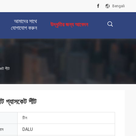
Bengali
আমাদের সাথে
উদ্ধৃতির জন্য আবেদন
যোগাযোগ করুন
描
সকেট শীট
述
ন্ট গ্যাসকেট শীট
চীন
নাম
DALU