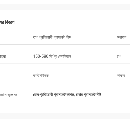
যের বিবরণ
তাপ প্রতিরোধী গ্যাসকেট শীট
উপাদান
াত্রা
150-580 ডিগ্রি সেলসিয়াস
চাপ
মিঃ চা
10 সাল থেকে Xinyan এর সাথে সহযোগিতা
টি খুব ভাল কারখানা। ব্রেক আস্তরণের গুণমান সব
কাস্টমাইজড
আকার
এবং বলা যেতে পারে "সর্বোত্তম খরচ কর্মক্ষমতা"।
যোগে খুব ভাল এবং সহায়ক, খুব সৎ বিক্রয়
পক।
ষভাবে তুলে ধরা
তেল প্রতিরোধী গ্যাসকেট কাগজ
,
রাবার গ্যাসকেট শীট