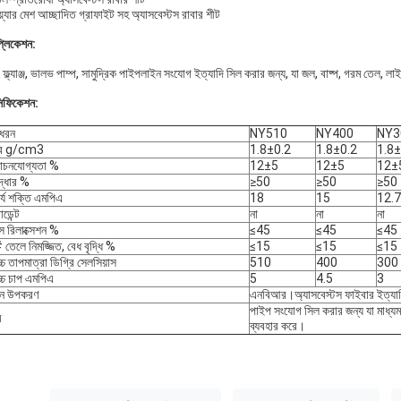
়্যার মেশ আচ্ছাদিত গ্রাফাইট সহ অ্যাসবেস্টস রাবার শীট
প্লিকেশন:
ফ্ল্যাঞ্জ, ভালভ পাম্প, সামুদ্রিক পাইপলাইন সংযোগ ইত্যাদি সিল করার জন্য, যা জল, বাষ্প, গরম তেল, লা
সিফিকেশন:
ধরন
NY510
NY400
NY3
্ব g/cm3
1.8±0.2
1.8±0.2
1.8±
োচনযোগ্যতা %
12±5
12±5
12±
ুদ্ধার %
≥50
≥50
≥50
ার্য শক্তি এমপিএ
18
15
12.7
ডেন্ট
না
না
না
েস রিলাক্সেশন %
≤45
≤45
≤45
তেলে নিমজ্জিত, বেধ বৃদ্ধি %
≤15
≤15
≤15
চ্চ তাপমাত্রা ডিগ্রি সেলসিয়াস
510
400
300
োচ্চ চাপ এমপিএ
5
4.5
3
ান উপকরণ
এনবিআর।অ্যাসবেস্টস ফাইবার ইত্যা
পাইপ সংযোগ সিল করার জন্য যা মাধ্যম 
ম
ব্যবহার করে।