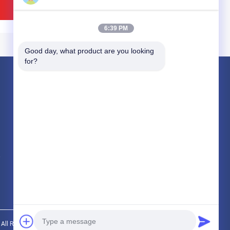
ভালো দাম
ভালো দাম
6:39 PM
Good day, what product are you looking 
for?
পণ্য
নন অ্যাসবেস্টস বোনা ব্রেক আস্তরণের
অ্যাসবেস্টস ব্রেক লাইনিং
বোনা ব্রেক আস্তরণের রোল
প্রসার্য শক্তি তেল প্রতিরোধী শীট
ঐচ্ছিক আকারের তেল জয়েন্টিং
সব ধরনের
আর অ্যাসবেস্টস ফাইবার উপাদান
গ্যাসকেট শীট, তেল প্রতিরোধী রাবার
শীট
ভালো দাম
ভালো দাম
.. All Rights Reserved.