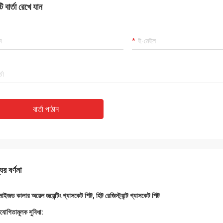
 বার্তা রেখে যান
বার্তা পাঠান
ের বর্ণনা
মাইজড কালার অয়েল জয়েন্টিং গ্যাসকেট শিট, হিট রেজিস্ট্যান্ট গ্যাসকেট শিট
িযোগিতামূলক সুবিধা: