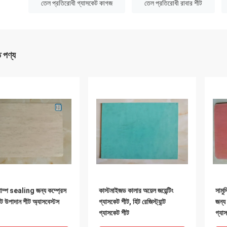
:
তেল প্রতিরোধী গ্যাসকেট কাগজ
তেল প্রতিরোধী রাবার শীট
ত পণ্য
াম্প sealing জন্য কম্প্রেস
কাস্টমাইজড কালার অয়েল জয়েন্টিং
সামু
ট উপাদান শীট অ্যাসবেস্টস
গ্যাসকেট শীট, হিট রেজিস্ট্যান্ট
জন্য
গ্যাসকেট শীট
গ্যা