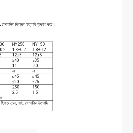
ই, রাসায়নিক বিকারক ইত্যাদি ব্যবহার করে।
00
NY250
NY150
0.2
1.8±0.2
1.8±0.2
5
12±5
12±5
≥40
≥35
11
9.0
না
না
≤45
≤45
≤20
≤25
250
150
2.5
1.5
দি
হিসাবে তেল, লাই, রাসায়নিক ইত্যাদি