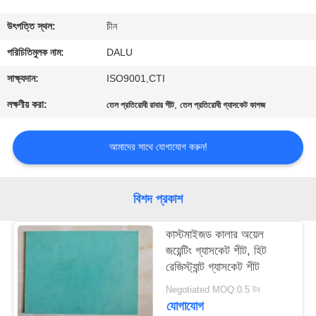
নিয়ন্ত্রণ
উৎপত্তি স্থল:
চীন
আমাদের
পরিচিতিমুলক নাম:
DALU
সাথে
সাক্ষ্যদান:
ISO9001,CTI
যোগাযোগ
লক্ষণীয় করা:
,
তেল প্রতিরোধী রাবার শীট
তেল প্রতিরোধী গ্যাসকেট কাগজ
করুন
আমাদের সাথে যোগাযোগ করুন!
উদ্ধৃতির
জন্য
বিশদ প্রকাশ
আবেদন
কাস্টমাইজড কালার অয়েল
জয়েন্টিং গ্যাসকেট শীট, হিট
সাইট
রেজিস্ট্যান্ট গ্যাসকেট শীট
ম্যাপ
Negotiated MOQ:0.5 টন
যোগাযোগ