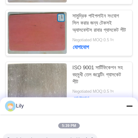
PRIVACY
সামুদ্রিক পাইপলাইন সংযোগ
POLICY
সিল করার জন্য টেকসই
অ্যাসবেস্টস রাবার গ্যাসকেট শীট
Negotiated MOQ:0.5 টন
যোগাযোগ
ISO 9001 সার্টিফিকেশন সহ
বহুমুখী তেল জয়েন্টিং গ্যাসকেট
শীট
Negotiated MOQ:0.5 টন
যোগাযোগ
Lily
সব
5:39 PM