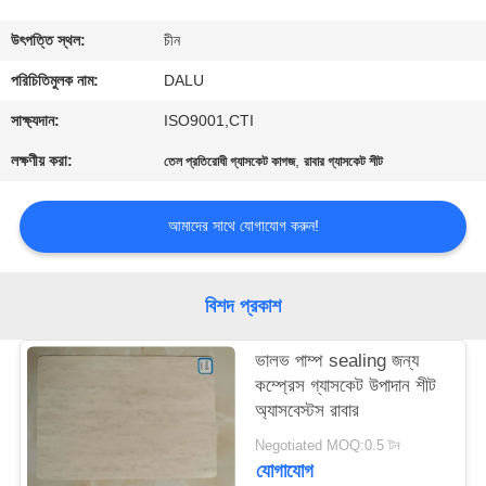
নিয়ন্ত্রণ
উৎপত্তি স্থল:
চীন
আমাদের
পরিচিতিমুলক নাম:
DALU
সাথে
সাক্ষ্যদান:
ISO9001,CTI
যোগাযোগ
লক্ষণীয় করা:
,
তেল প্রতিরোধী গ্যাসকেট কাগজ
রাবার গ্যাসকেট শীট
করুন
আমাদের সাথে যোগাযোগ করুন!
উদ্ধৃতির
জন্য
বিশদ প্রকাশ
আবেদন
ভালভ পাম্প sealing জন্য
কম্প্রেস গ্যাসকেট উপাদান শীট
সাইট
অ্যাসবেস্টস রাবার
ম্যাপ
Negotiated MOQ:0.5 টন
যোগাযোগ