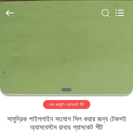
Ningbo
Xinyan
Friction
Materials
Co.,
Ltd..
All
Rights
বাড়ি
Reserved.
পণ্য
আমাদের
সম্পর্কে
কারখানা
তেল জয়েন্টিং গ্যাসকেট শীট
ভ্রমণ
সামুদ্রিক পাইপলাইন সংযোগ সিল করার জন্য টেকসই
মান
অ্যাসবেস্টস রাবার গ্যাসকেট শীট