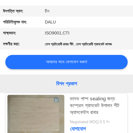
নিয়ন্ত্রণ
উৎপত্তি স্থল:
চীন
আমাদের
পরিচিতিমুলক নাম:
DALU
সাথে
সাক্ষ্যদান:
ISO9001,CTI
যোগাযোগ
লক্ষণীয় করা:
,
তেল প্রতিরোধী রাবার শীট
তেল প্রতিরোধী গ্যাসকেট কাগজ
করুন
আমাদের সাথে যোগাযোগ করুন!
উদ্ধৃতির
জন্য
বিশদ প্রকাশ
আবেদন
ভালভ পাম্প sealing জন্য
কম্প্রেস গ্যাসকেট উপাদান শীট
সাইট
অ্যাসবেস্টস রাবার
ম্যাপ
Negotiated MOQ:0.5 টন
যোগাযোগ